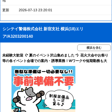
地
更新
2026-07-13 23:20:01
シンテイ警備株式会社 新宿支社 横浜(18)エリ
ア/A3203200140
横浜を含む
未経験大歓迎《* 夏のイベント沢山集めました *》花火大会やお祭り
等の各イベント会場での案内・誘導業務！Wワークや短期勤務も大
歓迎！週払い＆交通費全額支給＆直行直帰OK＆早く終わっても全額
日給を保証！