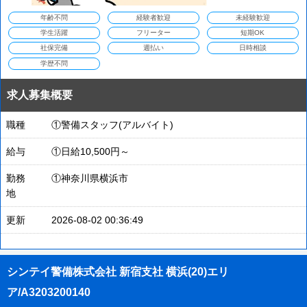
年齢不問
経験者歓迎
未経験歓迎
学生活躍
フリーター
短期OK
社保完備
週払い
日時相談
学歴不問
求人募集概要
職種
①警備スタッフ(アルバイト)
給与
①日給10,500円～
勤務
①神奈川県横浜市
地
更新
2026-08-02 00:36:49
シンテイ警備株式会社 新宿支社 横浜(20)エリ
ア/A3203200140