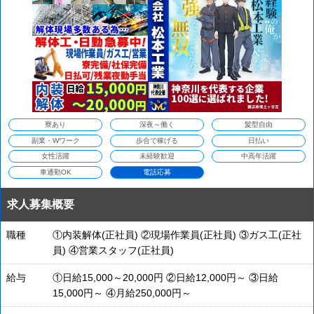
寮あり
深夜～働く
髪型自由
副業・Wワーク
歩合で稼げる
日払い
女性活躍
未経験歓迎
中高年活躍
車通勤OK
電話応募
求人募集概要
職種
①内装解体(正社員) ②現場作業員(正社員) ③ガス工(正社
員) ④営業スタッフ(正社員)
給与
①日給15,000～20,000円 ②日給12,000円～ ③日給
15,000円～ ④月給250,000円～