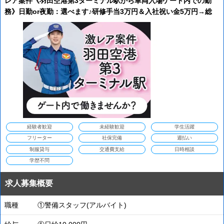
レア案件《羽田空港第3ターミナル駅から車両入場ゲート内での勤
務》日勤or夜勤：選べます♪研修手当3万円＆入社祝い金5万円→総
額8万円支給◎休憩時間の他にも1~2時間ほど待機時間もあるので無
理なく勤務
経験者歓迎
未経験歓迎
学生活躍
フリーター
社保完備
週払い
制服貸与
交通費支給
日時相談
学歴不問
求人募集概要
職種
①警備スタッフ(アルバイト)