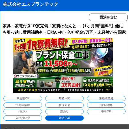
株式会社エスプランテック
横浜を含む
家具・家電付き1R寮完備！寮費はなんと…【1ヶ月間”無料”】他に
も引っ越し費用補助有・日払い有・入社祝金3万円・未経験から国家
資格取得を支援など嬉しい待遇が勢揃いです！電話で一次面接OKで
す！
車通勤OK
年齢不問
未経験歓迎
中高年活躍
社保完備
髪型自由
日払い
寮あり
中卒OK
入社祝い金
電話応募