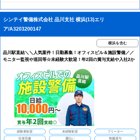
シンテイ警備株式会社 品川支社 横浜(13)エリ
ア/A3203200147
横浜を含む
品川駅直結＼＼人気案件！日勤募集！オフィスビル＆施設警備／／
モニター監視や巡回等☆未経験大歓迎！年2回の賞与支給や入社2か
月限定で週払いもOK◎休憩室・ロッカー完備なので休憩中も快適♪
交通費全額支給！
経験者歓迎
未経験歓迎
フリーター
社保完備
週払い
制服貸与