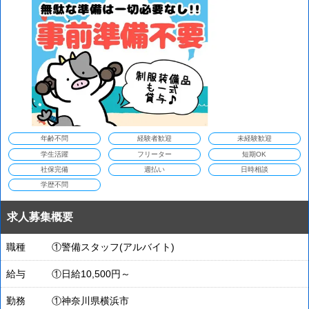
日給を保証！
年齢不問
経験者歓迎
未経験歓迎
学生活躍
フリーター
短期OK
社保完備
週払い
日時相談
学歴不問
求人募集概要
職種
①警備スタッフ(アルバイト)
給与
①日給10,500円～
勤務
①神奈川県横浜市