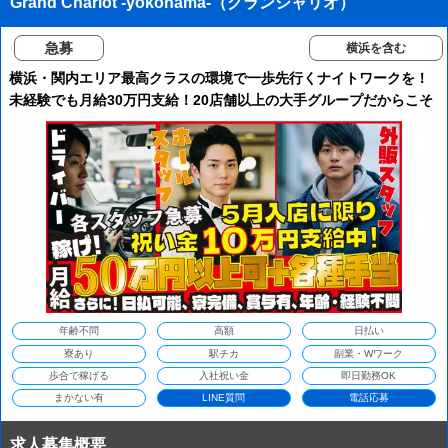
Grand Chariot -yokohama-（グランシャリオ）
急募
横浜を含む
横浜・関内エリア最高クラスの環境で一歩先行くナイトワークを！
未経験でも月給30万円支給！20店舗以上の大手グループだからこそ
の安定感！ノルマ・ペナルティ一切なし！あなたの輝ける場所がこ
こにあります！
年齢不問
高額
日払い
寮あり
駅チカ
副業・Wワーク
歩合で稼げる
入社祝い金
即日勤務OK
まかない有
LINE質問
電話応募
求人募集概要