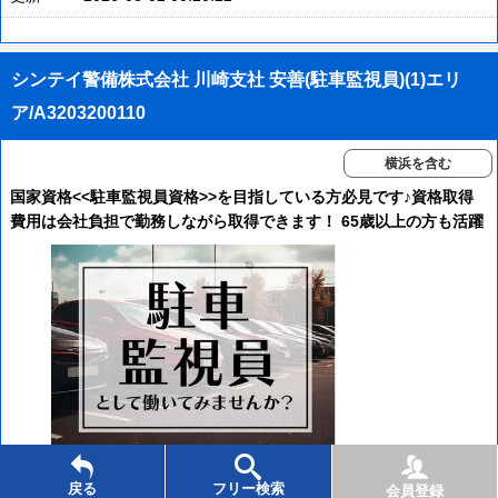
シンテイ警備株式会社 川崎支社 安善(駐車監視員)(1)エリ
ア/A3203200110
横浜を含む
国家資格<<駐車監視員資格>>を目指している方必見です♪資格取得
費用は会社負担で勤務しながら取得できます！ 65歳以上の方も活躍
中！
経験者歓迎
未経験歓迎
学生活躍
戻る
フリー検索
会員登録