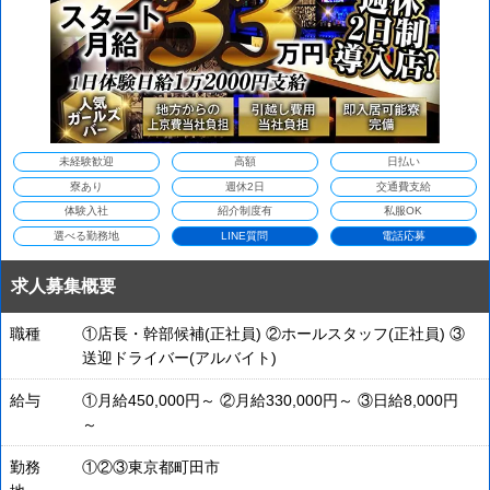
未経験歓迎
高額
日払い
寮あり
週休2日
交通費支給
体験入社
紹介制度有
私服OK
選べる勤務地
LINE質問
電話応募
求人募集概要
職種
①店長・幹部候補(正社員) ②ホールスタッフ(正社員) ③
送迎ドライバー(アルバイト)
給与
①月給450,000円～ ②月給330,000円～ ③日給8,000円
～
勤務
①②③東京都町田市