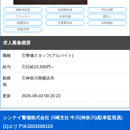
経験者歓迎
未経験歓迎
学生活躍
フリーター
社保完備
週払い
制服貸与
交通費支給
日時相談
学歴不問
求人募集概要
職種
①警備スタッフ(アルバイト)
給与
①日給10,500円～
勤務
①神奈川県横浜市
地
更新
2026-08-02 00:20:22
シンテイ警備株式会社 川崎支社 中川(神奈川)(駐車監視員)
(1)エリア/A3203200110