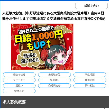
横浜を含む
未経験大歓迎《中野駅近辺にある大型商業施設の駐車場》案内＆誘
導をお任せします◎現場固定＆交通費全額支給＆直行直帰OKで働き
やすい♪続けやすい♪週払いもOK！＼＼日給UP＆採用枠UPの今がチ
ャンス！／／
経験者歓迎
未経験歓迎
学生活躍
フリーター
短期OK
社保完備
週払い
交通費支給
日時相談
学歴不問
求人募集概要