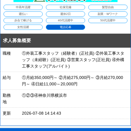
中高年活躍
社保完備
髪型自由
週払い
週休2日
副業・Wワーク
歩合で稼げる
40代活躍中
50代活躍中
女性活躍
電話応募
求人募集概要
職種
①外装工事スタッフ（経験者）(正社員) ②外装工事スタ
ッフ（未経験）(正社員) ③営業スタッフ(正社員) ④外構
工事スタッフ(アルバイト)
給与
①月給350,000円～ ②月給275,000円～ ③月給270,000
円～ ④日給11,000～20,000円
勤務
①②③④神奈川県横浜市
地
更新
2026-07-08 14:14:43