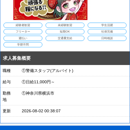
経験者歓迎
未経験歓迎
学生活躍
フリーター
短期OK
社保完備
週払い
交通費支給
日時相談
学歴不問
求人募集概要
職種
①警備スタッフ(アルバイト)
給与
①日給11,000円～
勤務
①神奈川県横浜市
地
更新
2026-08-02 00:38:07