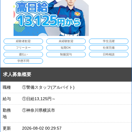
経験者歓迎
未経験歓迎
学生活躍
フリーター
短期OK
社保完備
週払い
制服貸与
日時相談
学歴不問
求人募集概要
職種
①警備スタッフ(アルバイト)
給与
①日給13,125円～
勤務
①神奈川県横浜市
地
更新
2026-08-02 00:29:57