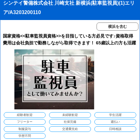
シンテイ警備株式会社 川崎支社 新横浜(駐車監視員)(1)エリ
ア/A3203200110
横浜を含む
国家資格<<駐車監視員資格>>を目指している方必見です♪資格取得
費用は会社負担で勤務しながら取得できます！ 65歳以上の方も活躍
中！
経験者歓迎
未経験歓迎
学生活躍
フリーター
社保完備
週払い
制服貸与
交通費支給
日時相談
学歴不問