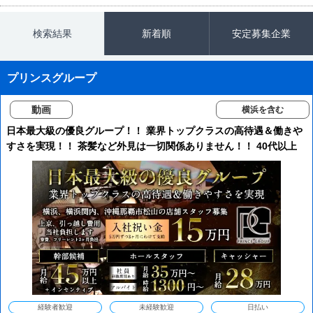
検索結果
新着順
安定募集企業
プリンスグループ
動画
横浜を含む
日本最大級の優良グループ！！ 業界トップクラスの高待遇＆働きや
すさを実現！！ 茶髪など外見は一切関係ありません！！ 40代以上
の先輩スタッフも多数在籍してますので年齢も関係ありません！！
経験者歓迎
未経験歓迎
日払い