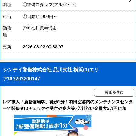
職種
①警備スタッフ(アルバイト)
給与
①日給11,000円～
勤務
①神奈川県横浜市
地
更新
2026-08-02 00:38:07
シンテイ警備株式会社 品川支社 横浜(1)エリ
ア/A3203200147
横浜を含む
レア求人「新整備場駅」徒歩1分！羽田空港内のメンテナンスセンタ
ーで関係者IDチェックや受付や案内等♪入社祝い金最大5万円に加
え、研修手当3万円も全員に支給☆入社後2か月限定！週払いOK！
未経験歓迎！