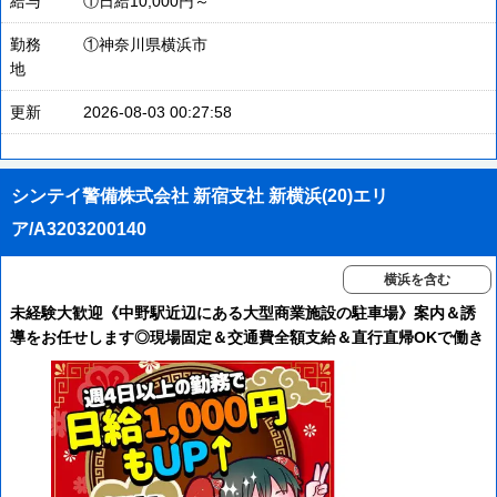
給与
①日給10,000円～
勤務
①神奈川県横浜市
地
更新
2026-08-03 00:27:58
シンテイ警備株式会社 新宿支社 新横浜(20)エリ
ア/A3203200140
横浜を含む
未経験大歓迎《中野駅近辺にある大型商業施設の駐車場》案内＆誘
導をお任せします◎現場固定＆交通費全額支給＆直行直帰OKで働き
やすい♪続けやすい♪週払いもOK！＼＼日給UP＆採用枠UPの今がチ
ャンス！／／