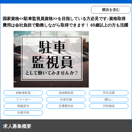
横浜を含む
国家資格<<駐車監視員資格>>を目指している方必見です♪資格取得
費用は会社負担で勤務しながら取得できます！ 65歳以上の方も活躍
中！
経験者歓迎
未経験歓迎
学生活躍
フリーター
社保完備
週払い
制服貸与
交通費支給
日時相談
学歴不問
求人募集概要