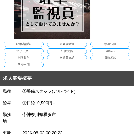
経験者歓迎
未経験歓迎
学生活躍
フリーター
社保完備
週払い
制服貸与
交通費支給
日時相談
学歴不問
求人募集概要
職種
①警備スタッフ(アルバイト)
給与
①日給10,500円～
勤務
①神奈川県横浜市
地
更新
2026-08-02 00:20:22