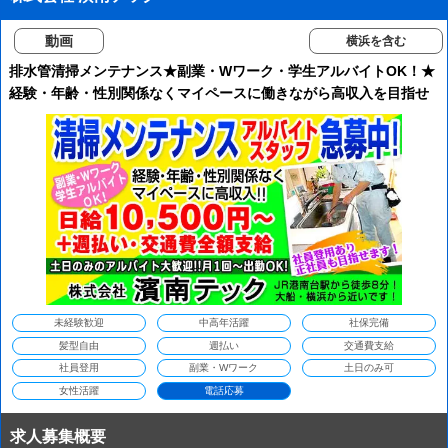
動画
横浜を含む
排水管清掃メンテナンス★副業・Wワーク・学生アルバイトOK！★
経験・年齢・性別関係なくマイペースに働きながら高収入を目指せ
ます！【アルバイト・社員募集中】
未経験歓迎
中高年活躍
社保完備
髪型自由
週払い
交通費支給
社員登用
副業・Wワーク
土日のみ可
女性活躍
電話応募
求人募集概要