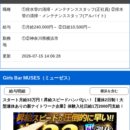
職種
①排水管の清掃・メンテナンススタッフ(正社員) ②排水
管の清掃・メンテナンススタッフ(アルバイト)
給与
①月給240,000円～ ②日給10,500円～
勤務
①②神奈川県横浜市
地
更新
2026-07-15 14:06:28
Girls Bar MUSES（ミューゼス）
給与明細
横浜を含む
スタート月給33万円！昇給スピードハンパない！【週休2日制！大
型連休ありの新ナイトワーク企業】体験入社日給1万2000円支給！
ガールズバー多数の大型グループでしっかり仕事覚え上目指しませ
んか