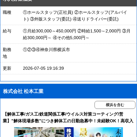
職種
①ホールスタッフ(正社員) ②ホールスタッフ(アルバイ
ト) ③外販スタッフ(委託) ④送りドライバー(委託)
給与
①月給300,000～450,000円 ②時給1,500～2,000円 ③月
給300,000円～ ④その他5,000円～
勤務
①②③④神奈川県横浜市
地
更新
2026-07-05 19:16:39
株式会社 松本工業
横浜を含む
【解体工事/ガス工/鉄道関係工事/ウイルス対策コーティング/営
業】”解体現場多数”につき解体工の日勤急募中！未経験OK！高収入
＆一生使えるスキルを習得できます！【神奈川を代表する企業100
選】