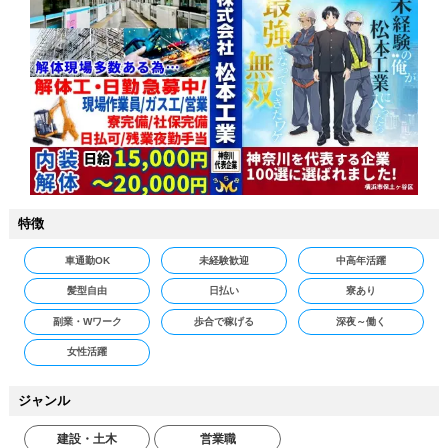
特徴
車通勤OK
未経験歓迎
中高年活躍
髪型自由
日払い
寮あり
副業・Wワーク
歩合で稼げる
深夜～働く
女性活躍
ジャンル
建設・土木
営業職