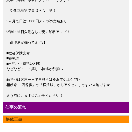
資格取得費用も会社がサポートします！
【やる気次第で高収入も可能！】
3ヶ月で日給5,000円アップの実績あり！
遅刻・当日欠勤なしで更に給料アップ！
【高待遇が揃ってます♪】
■社会保険完備
■寮完備
■日払い・週払い相談可
などなど・・・嬉しい待遇が勢揃い！
勤務地は関東一円で事務所は横浜市保土ケ谷区
相鉄線 「西谷駅」や「横浜駅」からアクセスしやすい立地です★
迷う前に、まずはご応募ください！
仕事の流れ
解体工事