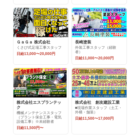
ＧａＧａ 株式会社
長崎塗装
くさび式足場工事スタッフ
外装工事スタッフ（経験
者）
日給13,000〜20,000円
日給11,000〜20,000円
株式会社エスプランテッ
株式会社 創友建設工業
ク
■現場作業スタッフ（土工・
外構・舗装）
機械メンテナンススタッフ
（プラント保全工事・電気
日給11,500〜17,000円
設備工事）※未経験者
日給11,500円〜