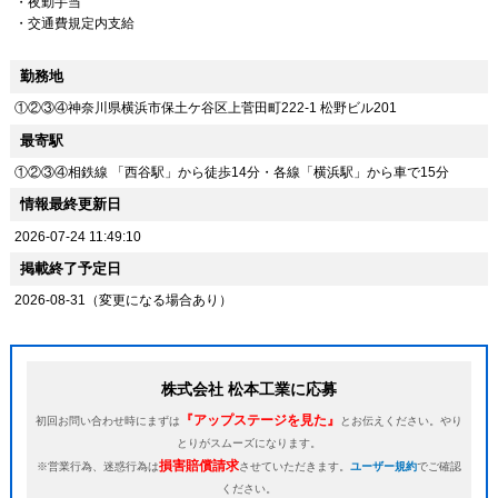
・夜勤手当
・交通費規定内支給
勤務地
①②③④神奈川県横浜市保土ケ谷区上菅田町222-1 松野ビル201
最寄駅
①②③④相鉄線 「西谷駅」から徒歩14分・各線「横浜駅」から車で15分
情報最終更新日
2026-07-24 11:49:10
掲載終了予定日
2026-08-31（変更になる場合あり）
株式会社 松本工業に応募
『アップステージを見た』
初回お問い合わせ時にまずは
とお伝えください。やり
とりがスムーズになります。
損害賠償請求
※営業行為、迷惑行為は
させていただきます。
ユーザー規約
でご確認
ください。