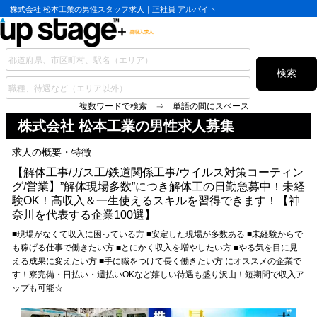
株式会社 松本工業の男性スタッフ求人｜正社員 アルバイト
検索
複数ワードで検索 ⇒ 単語の間にスペース
株式会社 松本工業の
男性求人募集
求人の概要・特徴
【解体工事/ガス工/鉄道関係工事/ウイルス対策コーティン
グ/営業】”解体現場多数”につき解体工の日勤急募中！未経
験OK！高収入＆一生使えるスキルを習得できます！【神
奈川を代表する企業100選】
■現場がなくて収入に困っている方 ■安定した現場が多数ある ■未経験からで
も稼げる仕事で働きたい方 ■とにかく収入を増やしたい方 ■やる気を目に見
える成果に変えたい方 ■手に職をつけて長く働きたい方 にオススメの企業で
す！寮完備・日払い・週払いOKなど嬉しい待遇も盛り沢山！短期間で収入ア
ップも可能☆