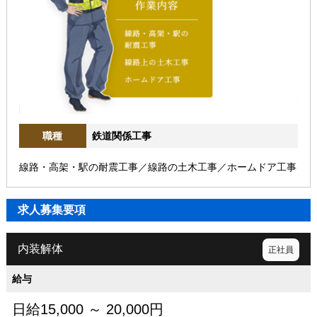
職種
鉄道関係工事
線路・高架・駅の耐震工事／線路の土木工事／ホームドア工事
求人募集要項
内装解体
正社員
給与
日給15,000 ～ 20,000円