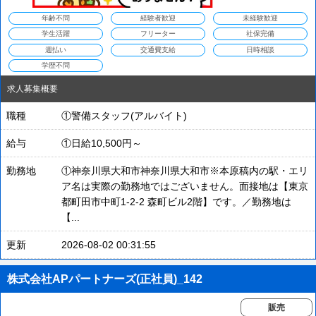
年齢不問
経験者歓迎
未経験歓迎
学生活躍
フリーター
社保完備
週払い
交通費支給
日時相談
学歴不問
求人募集概要
職種
①警備スタッフ(アルバイト)
給与
①日給10,500円～
勤務地
①神奈川県大和市神奈川県大和市※本原稿内の駅・エリ
ア名は実際の勤務地ではございません。面接地は【東京
都町田市中町1-2-2 森町ビル2階】です。／勤務地は
【...
更新
2026-08-02 00:31:55
株式会社APパートナーズ(正社員)_142
販売