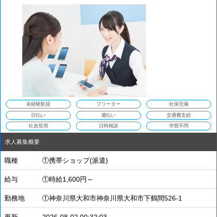
未経験歓迎
フリーター
社保完備
日払い
週払い
交通費支給
社員登用
日時相談
学歴不問
求人募集概要
職種
①携帯ショップ(派遣)
給与
①時給1,600円～
勤務地
①神奈川県大和市神奈川県大和市下鶴間526-1
更新
2026-08-02 00:32:03