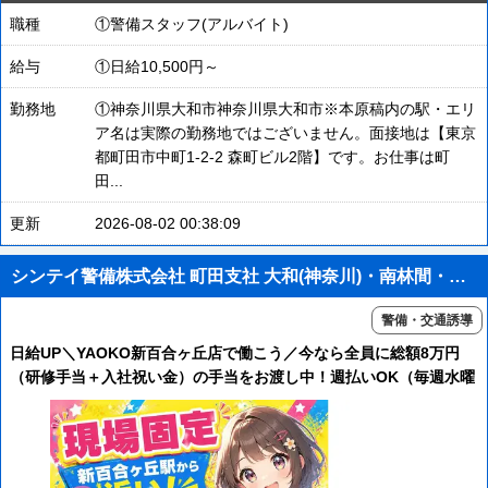
職種
①警備スタッフ(アルバイト)
給与
①日給10,500円～
勤務地
①神奈川県大和市神奈川県大和市※本原稿内の駅・エリ
ア名は実際の勤務地ではございません。面接地は【東京
都町田市中町1-2-2 森町ビル2階】です。お仕事は町
田...
更新
2026-08-02 00:38:09
シンテイ警備株式会社 町田支社 大和(神奈川)・南林間・中央林間(40)エリア/A3203200109
警備・交通誘導
日給UP＼YAOKO新百合ヶ丘店で働こう／今なら全員に総額8万円
（研修手当＋入社祝い金）の手当をお渡し中！週払いOK（毎週水曜
日が給料日）★新百合ヶ丘駅チカでアクセスも良し◎面接は町田支
社で行います♪