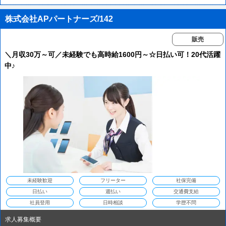
株式会社APパートナーズ/142
販売
＼月収30万～可／未経験でも高時給1600円～☆日払い可！20代活躍
中♪
未経験歓迎
フリーター
社保完備
日払い
週払い
交通費支給
社員登用
日時相談
学歴不問
求人募集概要