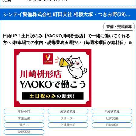
シンテイ警備株式会社 町田支社 相模大塚・つきみ野(39)エリア/A3203200109
警備・交通誘導
日給UP！土日祝のみ【YAOKO川崎枡形店】で一緒に働いてくれる
方へ♪駐車場での案内・誘導業務★週払い（毎週水曜日が給料日）＆
交通費全額支給＆直行直帰＆週1日～OK！YAOKO新百合ヶ丘店も
同時募集中
年齢不問
経験者歓迎
未経験歓迎
学生活躍
フリーター
社保完備
週払い
交通費支給
日時相談
学歴不問