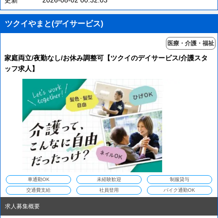
ツクイやまと(デイサービス)
医療・介護・福祉
家庭両立/夜勤なし/お休み調整可【ツクイのデイサービス/介護スタ
ッフ求人】
車通勤OK
未経験歓迎
制服貸与
交通費支給
社員登用
バイク通勤OK
求人募集概要