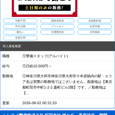
年齢不問
経験者歓迎
未経験歓迎
学生活躍
フリーター
社保完備
週払い
交通費支給
日時相談
学歴不問
求人募集概要
職種
①警備スタッフ(アルバイト)
給与
①日給10,500円～
勤務地
①神奈川県大和市神奈川県大和市※本原稿内の駅・エリ
ア名は実際の勤務地ではございません。面接地は【東京
都町田市中町1-2-2 森町ビル2階】です。／勤務地は
【...
更新
2026-08-02 00:31:53