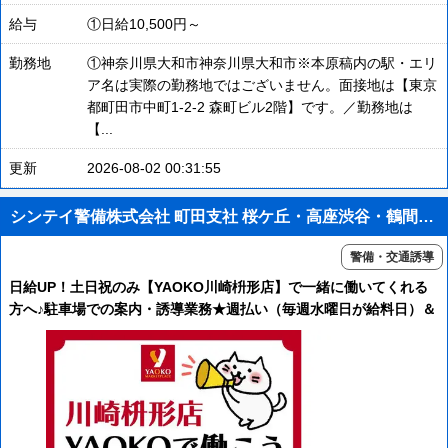
給与
①日給10,500円～
勤務地
①神奈川県大和市神奈川県大和市※本原稿内の駅・エリ
ア名は実際の勤務地ではございません。面接地は【東京
都町田市中町1-2-2 森町ビル2階】です。／勤務地は
【...
更新
2026-08-02 00:31:55
シンテイ警備株式会社 町田支社 桜ケ丘・高座渋谷・鶴間(39)エリア/A3203200109
警備・交通誘導
日給UP！土日祝のみ【YAOKO川崎枡形店】で一緒に働いてくれる
方へ♪駐車場での案内・誘導業務★週払い（毎週水曜日が給料日）＆
交通費全額支給＆直行直帰＆週1日～OK！YAOKO新百合ヶ丘店も
同時募集中