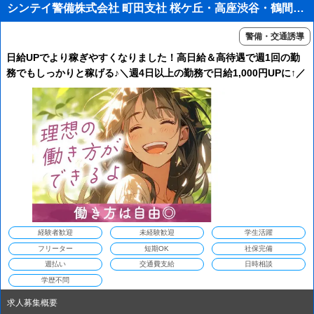
シンテイ警備株式会社 町田支社 桜ケ丘・高座渋谷・鶴間エリア(交通誘導)/A3203200109
警備・交通誘導
日給UPでより稼ぎやすくなりました！高日給＆高待遇で週1回の勤
務でもしっかりと稼げる♪＼週4日以上の勤務で日給1,000円UPに↑／
週払い・給与前払い制度あり★1週間毎の自由シフト制！交通費全額
支給！
経験者歓迎
未経験歓迎
学生活躍
フリーター
短期OK
社保完備
週払い
交通費支給
日時相談
学歴不問
求人募集概要