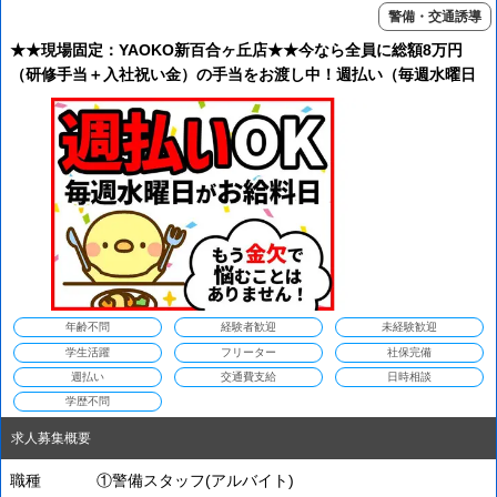
警備・交通誘導
★★現場固定：YAOKO新百合ヶ丘店★★今なら全員に総額8万円
（研修手当＋入社祝い金）の手当をお渡し中！週払い（毎週水曜日
がお給料日）＆直行直帰＆交通費全額支給＆有給休暇あり＆日給保
証も！未経験歓迎！
年齢不問
経験者歓迎
未経験歓迎
学生活躍
フリーター
社保完備
週払い
交通費支給
日時相談
学歴不問
求人募集概要
職種
①警備スタッフ(アルバイト)