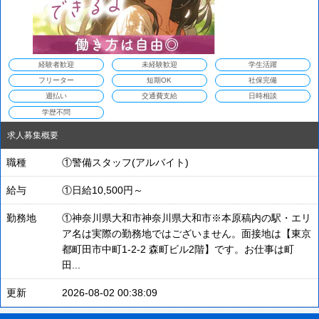
経験者歓迎
未経験歓迎
学生活躍
フリーター
短期OK
社保完備
週払い
交通費支給
日時相談
学歴不問
求人募集概要
職種
①警備スタッフ(アルバイト)
給与
①日給10,500円～
勤務地
①神奈川県大和市神奈川県大和市※本原稿内の駅・エリ
ア名は実際の勤務地ではございません。面接地は【東京
都町田市中町1-2-2 森町ビル2階】です。お仕事は町
田...
更新
2026-08-02 00:38:09