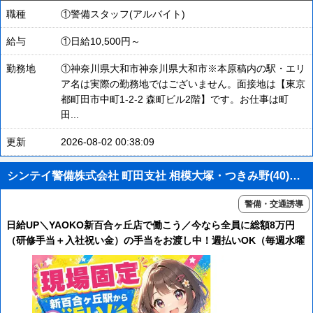
職種
①警備スタッフ(アルバイト)
給与
①日給10,500円～
勤務地
①神奈川県大和市神奈川県大和市※本原稿内の駅・エリ
ア名は実際の勤務地ではございません。面接地は【東京
都町田市中町1-2-2 森町ビル2階】です。お仕事は町
田...
更新
2026-08-02 00:38:09
シンテイ警備株式会社 町田支社 相模大塚・つきみ野(40)エリア/A3203200109
警備・交通誘導
日給UP＼YAOKO新百合ヶ丘店で働こう／今なら全員に総額8万円
（研修手当＋入社祝い金）の手当をお渡し中！週払いOK（毎週水曜
日が給料日）★新百合ヶ丘駅チカでアクセスも良し◎面接は町田支
社で行います♪