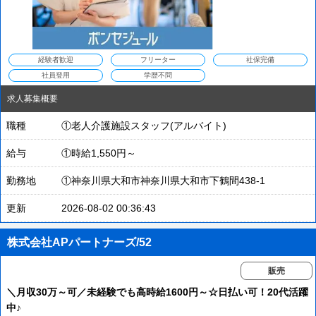
経験者歓迎
フリーター
社保完備
社員登用
学歴不問
求人募集概要
職種
①老人介護施設スタッフ(アルバイト)
給与
①時給1,550円～
勤務地
①神奈川県大和市神奈川県大和市下鶴間438-1
更新
2026-08-02 00:36:43
株式会社APパートナーズ/52
販売
＼月収30万～可／未経験でも高時給1600円～☆日払い可！20代活躍
中♪