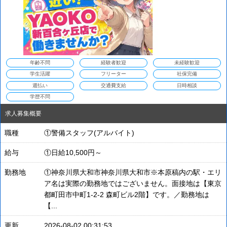
年齢不問
経験者歓迎
未経験歓迎
学生活躍
フリーター
社保完備
週払い
交通費支給
日時相談
学歴不問
求人募集概要
職種
①警備スタッフ(アルバイト)
給与
①日給10,500円～
勤務地
①神奈川県大和市神奈川県大和市※本原稿内の駅・エリ
ア名は実際の勤務地ではございません。面接地は【東京
都町田市中町1-2-2 森町ビル2階】です。／勤務地は
【...
更新
2026-08-02 00:31:53