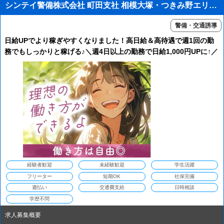
シンテイ警備株式会社 町田支社 相模大塚・つきみ野エリア(交通誘導)/A3203200109
警備・交通誘導
日給UPでより稼ぎやすくなりました！高日給＆高待遇で週1回の勤
務でもしっかりと稼げる♪＼週4日以上の勤務で日給1,000円UPに↑／
週払い・給与前払い制度あり★1週間毎の自由シフト制！交通費全額
支給！
経験者歓迎
未経験歓迎
学生活躍
フリーター
短期OK
社保完備
週払い
交通費支給
日時相談
学歴不問
求人募集概要