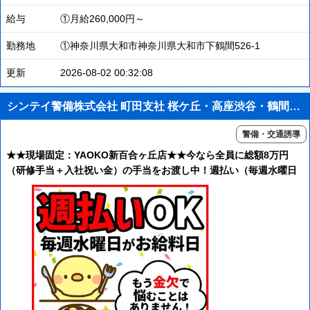
給与
①月給260,000円～
勤務地
①神奈川県大和市神奈川県大和市下鶴間526-1
更新
2026-08-02 00:32:08
シンテイ警備株式会社 町田支社 桜ケ丘・高座渋谷・鶴間(43)エリア/A3203200109
警備・交通誘導
★★現場固定：YAOKO新百合ヶ丘店★★今なら全員に総額8万円
（研修手当＋入社祝い金）の手当をお渡し中！週払い（毎週水曜日
がお給料日）＆直行直帰＆交通費全額支給＆有給休暇あり＆日給保
証も！未経験歓迎！