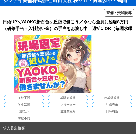
シンテイ警備株式会社 町田支社 桜ケ丘・高座渋谷・鶴間(40)エリア/A3203200109
警備・交通誘導
日給UP＼YAOKO新百合ヶ丘店で働こう／今なら全員に総額8万円
（研修手当＋入社祝い金）の手当をお渡し中！週払いOK（毎週水曜
日が給料日）★新百合ヶ丘駅チカでアクセスも良し◎面接は町田支
社で行います♪
年齢不問
経験者歓迎
未経験歓迎
学生活躍
フリーター
社保完備
週払い
交通費支給
日時相談
学歴不問
求人募集概要