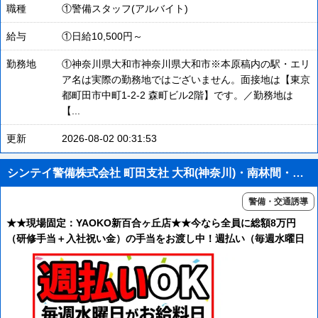
職種
①警備スタッフ(アルバイト)
給与
①日給10,500円～
勤務地
①神奈川県大和市神奈川県大和市※本原稿内の駅・エリ
ア名は実際の勤務地ではございません。面接地は【東京
都町田市中町1-2-2 森町ビル2階】です。／勤務地は
【...
更新
2026-08-02 00:31:53
シンテイ警備株式会社 町田支社 大和(神奈川)・南林間・中央林間(43)エリア/A3203200109
警備・交通誘導
★★現場固定：YAOKO新百合ヶ丘店★★今なら全員に総額8万円
（研修手当＋入社祝い金）の手当をお渡し中！週払い（毎週水曜日
がお給料日）＆直行直帰＆交通費全額支給＆有給休暇あり＆日給保
証も！未経験歓迎！