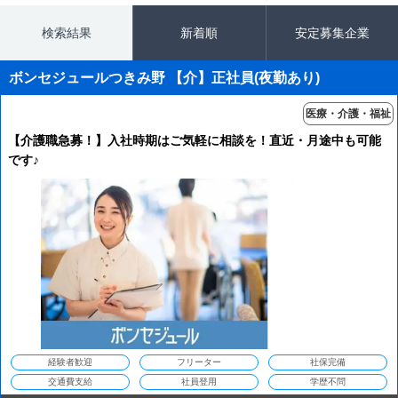
検索結果
新着順
安定募集企業
ボンセジュールつきみ野 【介】正社員(夜勤あり)
医療・介護・福祉
【介護職急募！】入社時期はご気軽に相談を！直近・月途中も可能
です♪
経験者歓迎
フリーター
社保完備
交通費支給
社員登用
学歴不問