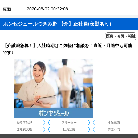
更新
2026-08-02 00:32:08
ボンセジュールつきみ野 【介】正社員(夜勤あり)
医療・介護・福祉
【介護職急募！】入社時期はご気軽に相談を！直近・月途中も可能
です♪
経験者歓迎
フリーター
社保完備
交通費支給
社員登用
学歴不問