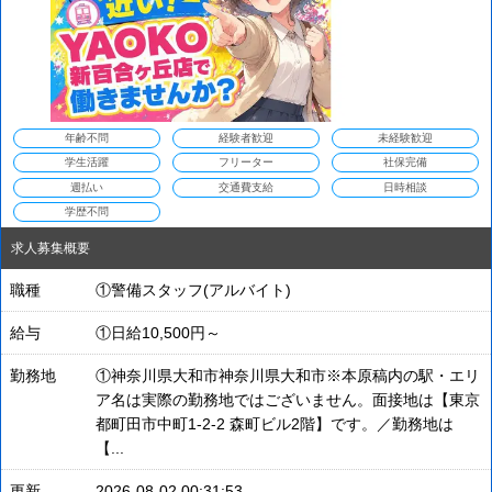
年齢不問
経験者歓迎
未経験歓迎
学生活躍
フリーター
社保完備
週払い
交通費支給
日時相談
学歴不問
求人募集概要
職種
①警備スタッフ(アルバイト)
給与
①日給10,500円～
勤務地
①神奈川県大和市神奈川県大和市※本原稿内の駅・エリ
ア名は実際の勤務地ではございません。面接地は【東京
都町田市中町1-2-2 森町ビル2階】です。／勤務地は
【...
更新
2026-08-02 00:31:53