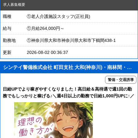
求人募集概要
職種
①老人介護施設スタッフ(正社員)
給与
①月給264,000円～
勤務地
①神奈川県大和市神奈川県大和市下鶴間438-1
更新
2026-08-02 00:36:37
シンテイ警備株式会社 町田支社 大和(神奈川)・南林間・中央林間エリア(交通誘導)/A3203200109
警備・交通誘導
日給UPでより稼ぎやすくなりました！高日給＆高待遇で週1回の勤
務でもしっかりと稼げる♪＼週4日以上の勤務で日給1,000円UPに↑／
週払い・給与前払い制度あり★1週間毎の自由シフト制！交通費全額
支給！