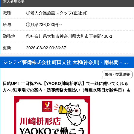
求人募集概要
職種
①老人介護施設スタッフ(正社員)
給与
①月給236,000円～
勤務地
①神奈川県大和市神奈川県大和市下鶴間438-1
更新
2026-08-02 00:36:37
シンテイ警備株式会社 町田支社 大和(神奈川)・南林間・中央林間(39)エリア/A3203200109
警備・交通誘導
日給UP！土日祝のみ【YAOKO川崎枡形店】で一緒に働いてくれる
方へ♪駐車場での案内・誘導業務★週払い（毎週水曜日が給料日）＆
交通費全額支給＆直行直帰＆週1日～OK！YAOKO新百合ヶ丘店も
同時募集中