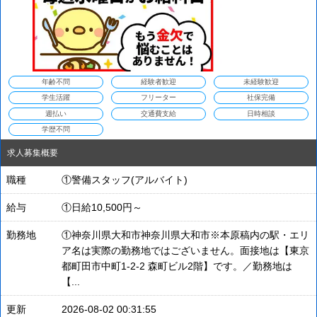
年齢不問
経験者歓迎
未経験歓迎
学生活躍
フリーター
社保完備
週払い
交通費支給
日時相談
学歴不問
求人募集概要
職種
①警備スタッフ(アルバイト)
給与
①日給10,500円～
勤務地
①神奈川県大和市神奈川県大和市※本原稿内の駅・エリ
ア名は実際の勤務地ではございません。面接地は【東京
都町田市中町1-2-2 森町ビル2階】です。／勤務地は
【...
更新
2026-08-02 00:31:55