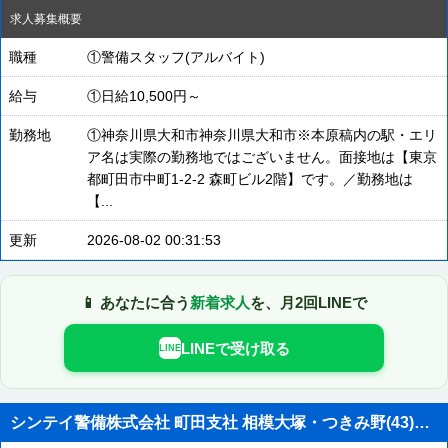
求人募集概要
職種
①警備スタッフ(アルバイト)
給与
①日給10,500円～
勤務地
①神奈川県大和市神奈川県大和市※本原稿内の駅・エリ
ア名は実際の勤務地ではございません。面接地は【東京
都町田市中町1-2-2 森町ビル2階】です。／勤務地は
【...
更新
2026-08-02 00:31:53
📱 あなたに合う
新着求人
を、月2回LINEで
LINEで受け取る
LINE
シンテイ警備株式会社 町田支社 相模大塚・つきみ野(43)エリア/A3203200109