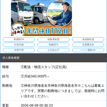
車通勤OK
経験者歓迎
未経験歓迎
社保完備
制服貸与
交通費支給
学歴不問
土日休み可
バイク通勤OK
求人募集概要
職種
①配送・物流スタッフ(正社員)
給与
①月給340,000円～
勤務地
①神奈川県海老名市神奈川県海老名市※こちらは募集エ
リアです。実際の勤務地につきましては、面接時にお問
い合わせください。
更新
2026-08-08 00:36:23