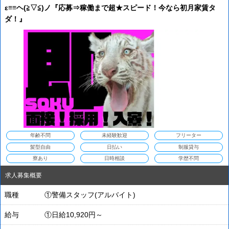
ε≡≡ヘ(≧▽≦)ノ『応募⇒稼働まで超★スピード！今なら初月家賃タ
ダ！』
年齢不問
未経験歓迎
フリーター
髪型自由
日払い
制服貸与
寮あり
日時相談
学歴不問
求人募集概要
職種
①警備スタッフ(アルバイト)
給与
①日給10,920円～