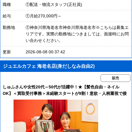
職種
①配送・物流スタッフ(正社員)
給与
①月給270,000円～
勤務地
①神奈川県海老名市神奈川県海老名市※こちらは募集エ
リアです。実際の勤務地につきましては、面接時にお問
い合わせください。
更新
2026-08-08 00:37:42
ジュエルカフェ 海老名店(身だしなみ自由2)
販売
しゅふさんや女性20代～50代が活躍中！★【髪色自由・ネイル
OK】＜買取受付事務＞未経験スタートが9割！意欲・人柄重視で接
客採用中！