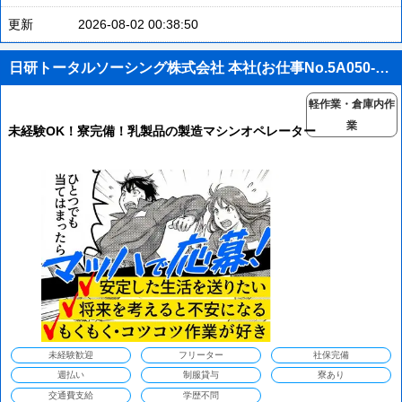
更新
2026-08-02 00:38:50
日研トータルソーシング株式会社 本社(お仕事No.5A050-JS)
軽作業・倉庫内作
業
未経験OK！寮完備！乳製品の製造マシンオペレーター
未経験歓迎
フリーター
社保完備
週払い
制服貸与
寮あり
交通費支給
学歴不問