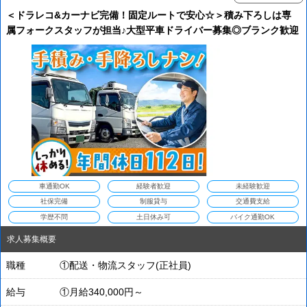
＜ドラレコ&カーナビ完備！固定ルートで安心☆＞積み下ろしは専
属フォークスタッフが担当♪大型平車ドライバー募集◎ブランク歓迎
車通勤OK
経験者歓迎
未経験歓迎
社保完備
制服貸与
交通費支給
学歴不問
土日休み可
バイク通勤OK
求人募集概要
職種
①配送・物流スタッフ(正社員)
給与
①月給340,000円～