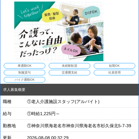
車通勤OK
未経験歓迎
短期OK
制服貸与
交通費支給
社員登用
バイク通勤OK
求人募集概要
職種
①老人介護施設スタッフ(アルバイト)
給与
①時給1,225円～
勤務地
①神奈川県海老名市神奈川県海老名市杉久保北5-7-39
更新
2026-08-08 00:32:29