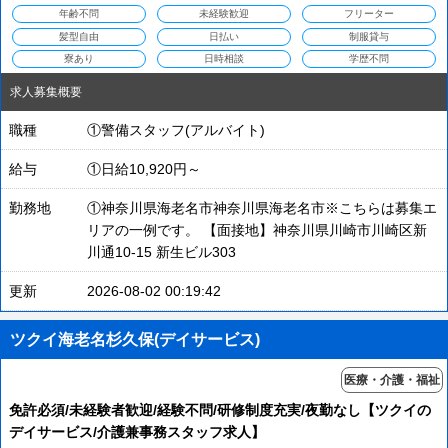
年齢不問
未経験歓迎
フリーター
髪型自由
日払い
制服貸与
寮あり
日時相談
学歴不問
求人募集概要
職種
①警備スタッフ(アルバイト)
給与
①日給10,920円～
勤務地
①神奈川県海老名市神奈川県海老名市※こちらは募集エ
リアの一例です。 【面接地】神奈川県川崎市川崎区新
川通10-15 新生ビル303
更新
2026-08-02 00:19:42
ツクイ海老名杉久保(デイサービス)
医療・介護・福祉
免許必須/未経験者歓迎/経験不問/研修制度充実/夜勤なし【ツクイの
デイサービス/介護兼事務スタッフ求人】