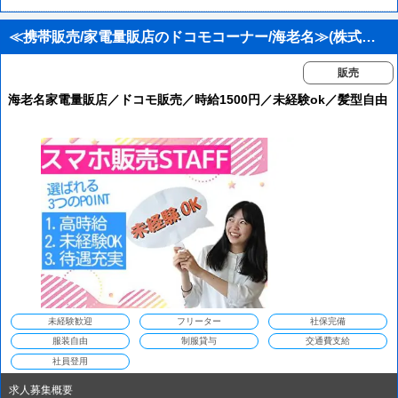
≪携帯販売/家電量販店のドコモコーナー/海老名≫(株式会社日本パーソナルビジネス関東エリア)/KT02_00054
販売
海老名家電量販店／ドコモ販売／時給1500円／未経験ok／髪型自由
未経験歓迎
フリーター
社保完備
服装自由
制服貸与
交通費支給
社員登用
求人募集概要