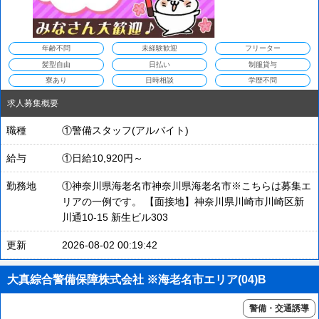
年齢不問
未経験歓迎
フリーター
髪型自由
日払い
制服貸与
寮あり
日時相談
学歴不問
求人募集概要
職種
①警備スタッフ(アルバイト)
給与
①日給10,920円～
勤務地
①神奈川県海老名市神奈川県海老名市※こちらは募集エ
リアの一例です。 【面接地】神奈川県川崎市川崎区新
川通10-15 新生ビル303
更新
2026-08-02 00:19:42
大真綜合警備保障株式会社 ※海老名市エリア(04)B
警備・交通誘導