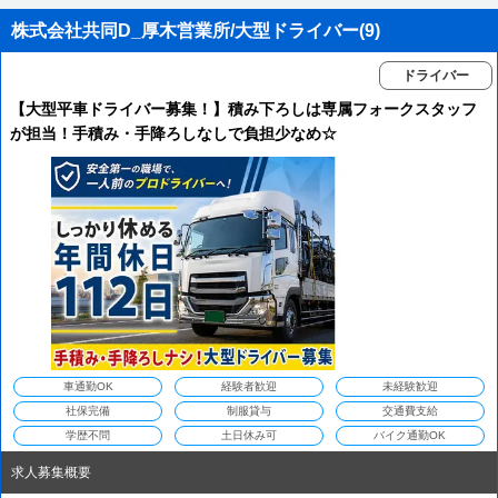
株式会社共同D_厚木営業所/大型ドライバー(9)
ドライバー
【大型平車ドライバー募集！】積み下ろしは専属フォークスタッフ
が担当！手積み・手降ろしなしで負担少なめ☆
車通勤OK
経験者歓迎
未経験歓迎
社保完備
制服貸与
交通費支給
学歴不問
土日休み可
バイク通勤OK
求人募集概要