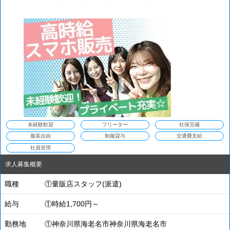
未経験歓迎
フリーター
社保完備
服装自由
制服貸与
交通費支給
社員登用
求人募集概要
職種
①量販店スタッフ(派遣)
給与
①時給1,700円～
勤務地
①神奈川県海老名市神奈川県海老名市