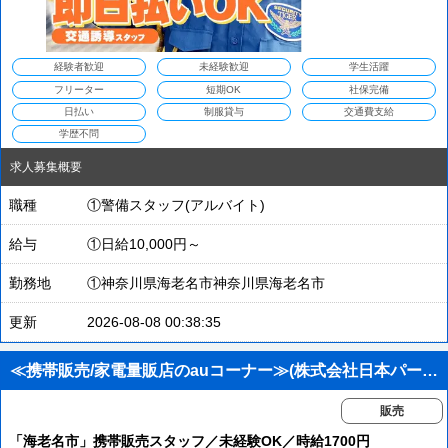
経験者歓迎
未経験歓迎
学生活躍
フリーター
短期OK
社保完備
日払い
制服貸与
交通費支給
学歴不問
求人募集概要
職種
①警備スタッフ(アルバイト)
給与
①日給10,000円～
勤務地
①神奈川県海老名市神奈川県海老名市
更新
2026-08-08 00:38:35
≪携帯販売/家電量販店のauコーナー≫(株式会社日本パーソナルビジネス関東エリア)/KT02_01314
販売
「海老名市」携帯販売スタッフ／未経験OK／時給1700円