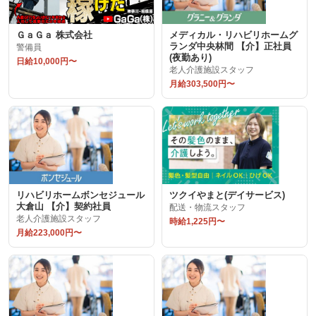
ＧａＧａ 株式会社
メディカル・リハビリホームグ
ランダ中央林間 【介】正社員
警備員
(夜勤あり)
日給10,000円〜
老人介護施設スタッフ
月給303,500円〜
リハビリホームボンセジュール
ツクイやまと(デイサービス)
大倉山 【介】契約社員
配送・物流スタッフ
老人介護施設スタッフ
時給1,225円〜
月給223,000円〜