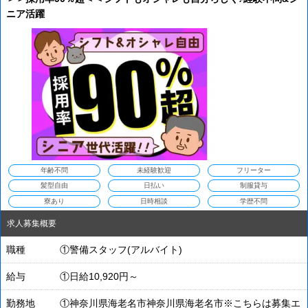
ニア活躍
年齢不問
未経験歓迎
フリーター
髪型自由
日払い
制服貸与
寮あり
日時相談
学歴不問
求人募集概要
職種
①警備スタッフ(アルバイト)
給与
①日給10,920円～
勤務地
①神奈川県海老名市神奈川県海老名市※こちらは募集エ