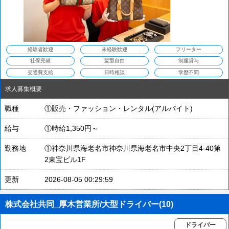
経験者歓迎
未経験歓迎
フリーター
社保完備
髪型自由
制服貸与
交通費支給
日時相談
学歴不問
求人募集概要
職種
①販売・ファッション・レンタル(アルバイト)
給与
①時給1,350円～
勤務地
①神奈川県海老名市神奈川県海老名市中央2丁目4-40第
2東宝ビル1F
更新
2026-08-05 00:29:59
株式会社共同_厚木営業所/大型ドライバー(10)
ドライバー