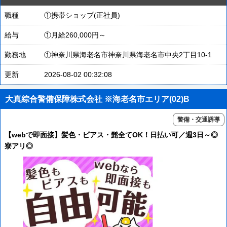
職種
①携帯ショップ(正社員)
給与
①月給260,000円～
勤務地
①神奈川県海老名市神奈川県海老名市中央2丁目10-1
更新
2026-08-02 00:32:08
大真綜合警備保障株式会社 ※海老名市エリア(02)B
警備・交通誘導
【webで即面接】髪色・ピアス・髭全てOK！日払い可／週3日～◎
寮アリ◎