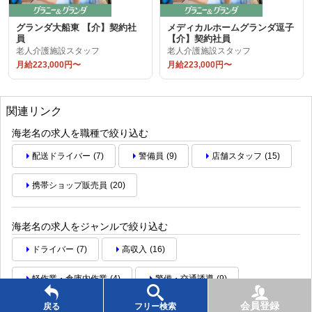
グランダ大船東 【介】契約社
メディカルホームグランダ逗子
員
【介】契約社員
老人介護施設スタッフ
老人介護施設スタッフ
月給223,000円〜
月給223,000円〜
関連リンク
海老名の求人を職種で絞り込む
配送ドライバー
(7)
警備員
(9)
店舗スタッフ
(15)
携帯ショップ販売員
(20)
海老名の求人をジャンルで絞り込む
ドライバー
(7)
高収入
(16)
軽作業・倉庫内作業
(4)
警備・交通誘導
(9)
会員登録
戻る
フリー検索
販売
(35)