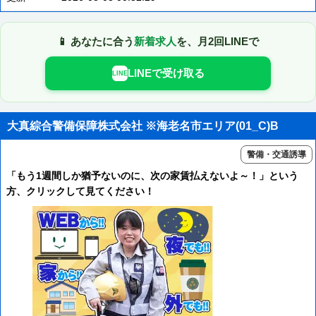
📱 あなたに合う
新着求人
を、月2回LINEで
LINEで受け取る
LINE
大真綜合警備保障株式会社 ※海老名市エリア(01_C)B
警備・交通誘導
「もう1週間しか猶予ないのに、次の家賃払えないよ～！」という
方、クリックして見てください！