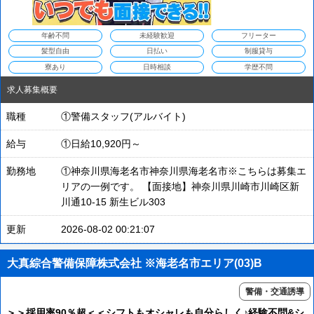
年齢不問
未経験歓迎
フリーター
髪型自由
日払い
制服貸与
寮あり
日時相談
学歴不問
求人募集概要
職種
①警備スタッフ(アルバイト)
給与
①日給10,920円～
勤務地
①神奈川県海老名市神奈川県海老名市※こちらは募集エ
リアの一例です。 【面接地】神奈川県川崎市川崎区新
川通10-15 新生ビル303
更新
2026-08-02 00:21:07
大真綜合警備保障株式会社 ※海老名市エリア(03)B
警備・交通誘導
＞＞採用率90％超＜＜シフトもオシャレも自分らしく♪経験不問&シ