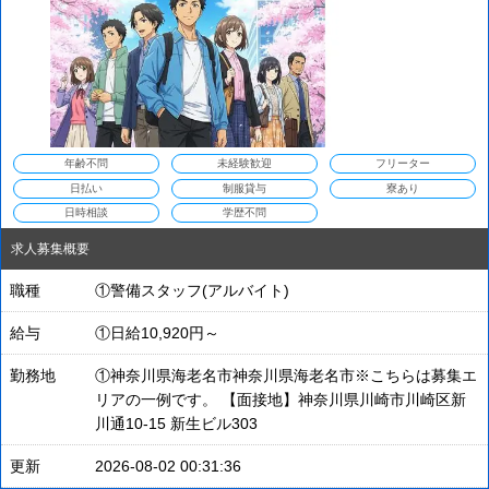
年齢不問
未経験歓迎
フリーター
日払い
制服貸与
寮あり
日時相談
学歴不問
求人募集概要
職種
①警備スタッフ(アルバイト)
給与
①日給10,920円～
勤務地
①神奈川県海老名市神奈川県海老名市※こちらは募集エ
リアの一例です。 【面接地】神奈川県川崎市川崎区新
川通10-15 新生ビル303
更新
2026-08-02 00:31:36