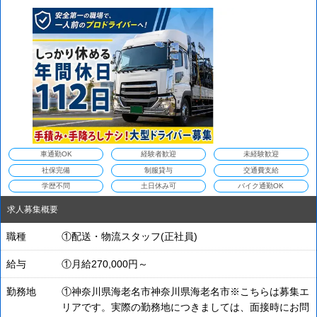
車通勤OK
経験者歓迎
未経験歓迎
社保完備
制服貸与
交通費支給
学歴不問
土日休み可
バイク通勤OK
求人募集概要
職種
①配送・物流スタッフ(正社員)
給与
①月給270,000円～
勤務地
①神奈川県海老名市神奈川県海老名市※こちらは募集エ
リアです。実際の勤務地につきましては、面接時にお問