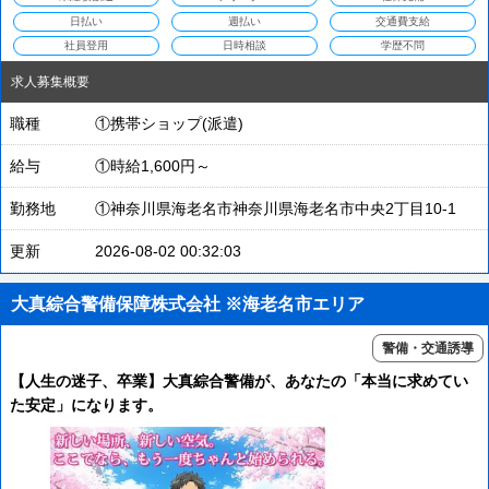
日払い
週払い
交通費支給
社員登用
日時相談
学歴不問
求人募集概要
職種
①携帯ショップ(派遣)
給与
①時給1,600円～
勤務地
①神奈川県海老名市神奈川県海老名市中央2丁目10-1
更新
2026-08-02 00:32:03
大真綜合警備保障株式会社 ※海老名市エリア
警備・交通誘導
【人生の迷子、卒業】大真綜合警備が、あなたの「本当に求めてい
た安定」になります。