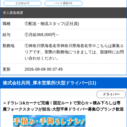
土日休み可
バイク通勤OK
求人募集概要
職種
①配送・物流スタッフ(正社員)
給与
①月給368,000円～
勤務地
①神奈川県海老名市神奈川県海老名市※こちらは募集エ
リアです。実際の勤務地につきましては、面接時にお問
い合わせください。
更新
2026-08-08 00:37:49
株式会社共同_厚木営業所/大型ドライバー(11)
ドライバー
＜ドラレコ&カーナビ完備！固定ルートで安心☆＞積み下ろしは専
属フォークスタッフが担当♪大型平車ドライバー募集◎ブランク歓迎