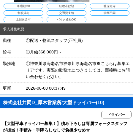
車通勤OK
経験者歓迎
社保完備
制服貸与
交通費支給
学歴不問
土日休み可
バイク通勤OK
求人募集概要
職種
①配送・物流スタッフ(正社員)
給与
①月給368,000円～
勤務地
①神奈川県海老名市神奈川県海老名市※こちらは募集エ
リアです。実際の勤務地につきましては、面接時にお問
い合わせください。
更新
2026-08-08 00:37:49
株式会社共同D_厚木営業所/大型ドライバー(10)
ドライバー
【大型平車ドライバー募集！】積み下ろしは専属フォークスタッフ
が担当！手積み・手降ろしなしで負担少なめ☆