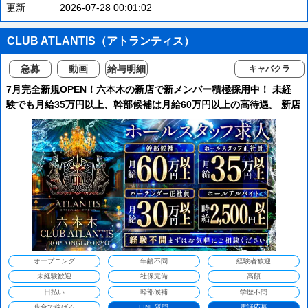
更新
2026-07-28 00:01:02
CLUB ATLANTIS（アトランティス）
急募
動画
給与明細
キャバクラ
7月完全新規OPEN！六本木の新店で新メンバー積極採用中！ 未経
験でも月給35万円以上、幹部候補は月給60万円以上の高待遇。 新店
だからこそ、役職ポストも多数！頑張り次第でスピード昇格も可能
です。
オープニング
年齢不問
経験者歓迎
未経験歓迎
社保完備
高額
日払い
幹部候補
学歴不問
歩合で稼げる
LINE質問
電話応募