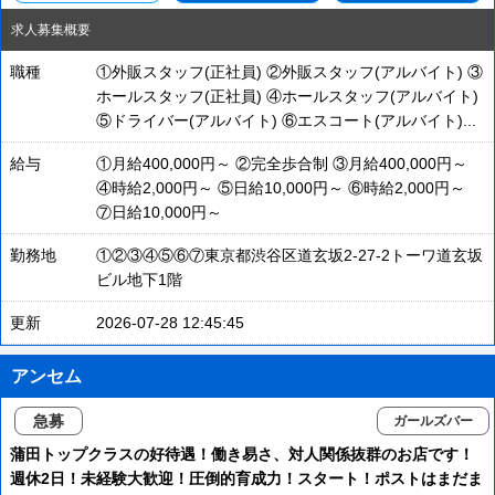
求人募集概要
職種
①外販スタッフ(正社員) ②外販スタッフ(アルバイト) ③
ホールスタッフ(正社員) ④ホールスタッフ(アルバイト)
⑤ドライバー(アルバイト) ⑥エスコート(アルバイト)...
給与
①月給400,000円～ ②完全歩合制 ③月給400,000円～
④時給2,000円～ ⑤日給10,000円～ ⑥時給2,000円～
⑦日給10,000円～
勤務地
①②③④⑤⑥⑦東京都渋谷区道玄坂2-27-2トーワ道玄坂
ビル地下1階
更新
2026-07-28 12:45:45
アンセム
急募
ガールズバー
蒲田トップクラスの好待遇！働き易さ、対人関係抜群のお店です！
週休2日！未経験大歓迎！圧倒的育成力！スタート！ポストはまだま