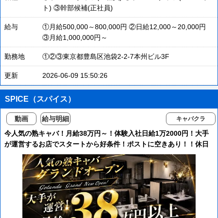
ト) ③幹部候補(正社員)
給与
①月給500,000～800,000円 ②日給12,000～20,000円
③月給1,000,000円～
勤務地
①②③東京都豊島区池袋2-2-7本州ビル3F
更新
2026-06-09 15:50:26
SPICE（スパイス）
動画
給与明細
キャバクラ
今人気の熟キャバ！月給38万円～！体験入社日給1万2000円！大手
が運営するお店でスタートから好条件！ポストに空きあり！！休日
多数！プライベートも大事にしつつ稼げる！マンション寮完備！