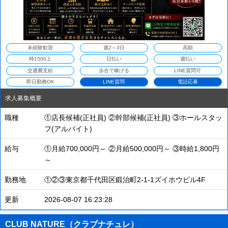
未経験歓迎
週2～3日
高額
時1500上
日払い
週払い
交通費支給
歩合で稼げる
LINE質問可
即日勤務OK
LINE質問
電話応募
求人募集概要
職種
①店長候補(正社員) ②幹部候補(正社員) ③ホールスタッ
フ(アルバイト)
給与
①月給700,000円～ ②月給500,000円～ ③時給1,800円
～
勤務地
①②③東京都千代田区鍛治町2-1-1ズイホウビル4F
更新
2026-08-07 16:23:28
CLUB NATURE（クラブナチュレ）