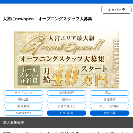
キャバクラ
大宮にnewopen！オープニングスタッフ大募集
オープニング
未経験歓迎
寮あり
週休2日
駅チカ
面接随時
幹部候補
歩合で稼げる
スピード昇格可
経験者歓迎
LINE質問
電話応募
求人募集概要