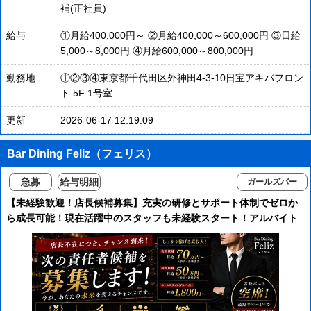
補(正社員)
給与
①月給400,000円～ ②月給400,000～600,000円 ③日給
5,000～8,000円 ④月給600,000～800,000円
勤務地
①②③④東京都千代田区外神田4-3-10日宝アキバフロン
ト 5F 1号室
更新
2026-06-17 12:19:09
Bar Dining Feliz（フェリス）
急募
給与明細
ガールズバー
【未経験歓迎！店長候補募集】充実の研修とサポート体制でゼロか
ら成長可能！現在活躍中のスタッフも未経験スタート！アルバイト
時給1800円以上＆全額日払いOK！幹部・店長候補は月給70万～
120も！