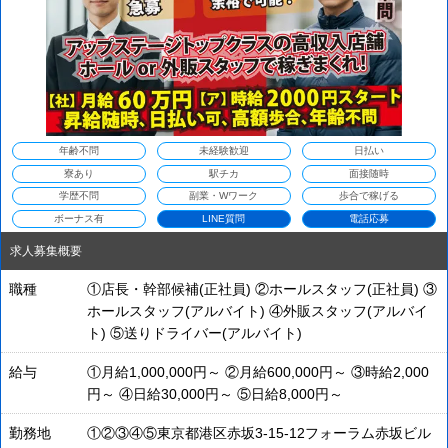
年齢不問
未経験歓迎
日払い
寮あり
駅チカ
面接随時
学歴不問
副業・Wワーク
歩合で稼げる
ボーナス有
LINE質問
電話応募
求人募集概要
職種
①店長・幹部候補(正社員) ②ホールスタッフ(正社員) ③
ホールスタッフ(アルバイト) ④外販スタッフ(アルバイ
ト) ⑤送りドライバー(アルバイト)
給与
①月給1,000,000円～ ②月給600,000円～ ③時給2,000
円～ ④日給30,000円～ ⑤日給8,000円～
勤務地
①②③④⑤東京都港区赤坂3-15-12フォーラム赤坂ビル