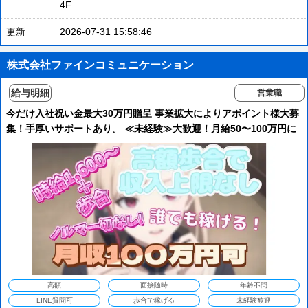
4F
更新
2026-07-31 15:58:46
株式会社ファインコミュニケーション
給与明細
営業職
今だけ入社祝い金最大30万円贈呈 事業拡大によりアポイント様大募
集！手厚いサポートあり。 ≪未経験≫大歓迎！月給50〜100万円に
到達した方もいます。 ＃高時給 ＃高単価 ＃未経験
高額
面接随時
年齢不問
LINE質問可
歩合で稼げる
未経験歓迎