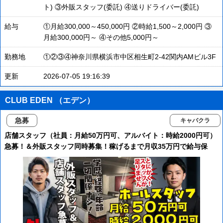
ト) ③外販スタッフ(委託) ④送りドライバー(委託)
給与
①月給300,000～450,000円 ②時給1,500～2,000円 ③
月給300,000円～ ④その他5,000円～
勤務地
①②③④神奈川県横浜市中区相生町2-42関内AMビル3F
更新
2026-07-05 19:16:39
CLUB EDEN （エデン）
急募
キャバクラ
店舗スタッフ（社員：月給50万円可、アルバイト：時給2000円可）
急募！＆外販スタッフ同時募集！稼げるまで月収35万円で給与保
証！橋本近郊でお仕事を探している方必見！未経験の方でもしっか
りと稼げます！