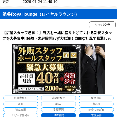
更新
2026-07-24 11:49:10
渋谷Royal lounge（ロイヤルラウンジ）
キャバクラ
【店舗スタッフ急募！】当店を一緒に盛り上げてくれる新規スタッ
フを大募集中!!経験・未経験問わず大歓迎！自由な社風で風通しも
抜群。古い体育会系の雰囲気は一切ありません！
経験者歓迎
未経験歓迎
髪型自由
高額
日払い
寮あり
独立支援
学歴不問
歩合で稼げる
スピード昇格可
LINE質問
電話応募