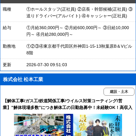
職種
①ホールスタッフ(正社員) ②店長・幹部候補(正社員) ③
送りドライバー(アルバイト) ④キャッシャー(正社員)
給与
①月給360,000円～ ②月給600,000円～ ③日給10,000
円～ ④月給280,000円～
勤務地
①②③④東京都千代田区外神田1-15-13秋葉原B＆Vビル
8階
更新
2026-07-30 09:51:03
株式会社 松本工業
建設・土木
【解体工事/ガス工/鉄道関係工事/ウイルス対策コーティング/営
業】”解体現場多数”につき解体工の日勤急募中！未経験OK！高収入
＆一生使えるスキルを習得できます！【神奈川を代表する企業100
選】