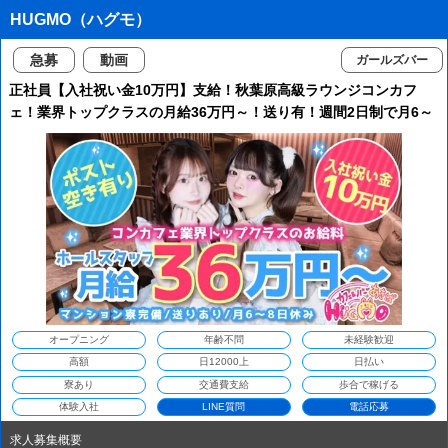
HUGMO（ハグモ）
急募
動画
ガールズバー
正社員【入社祝い金10万円】支給！秋葉原高級ラウンジコンカフ
ェ！業界トップクラスの月給36万円～！送り有！週間2日制で月6～
8日間休み！マンション寮無料！体験日給1万2000円！スタッフ平均
年齢28才
オープニング
年齢不問
未経験歓迎
高額
日12000上
日払い
寮あり
交通費支給
歩合で稼げる
体験入社
LINE質問
電話応募
求人募集概要