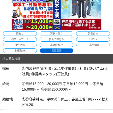
寮あり
深夜～働く
髪型自由
副業・Wワーク
歩合で稼げる
日払い
女性活躍
未経験歓迎
中高年活躍
車通勤OK
電話応募
求人募集概要
職種
①内装解体(正社員) ②現場作業員(正社員) ③ガス工(正
社員) ④営業スタッフ(正社員)
給与
①日給15,000～20,000円 ②日給12,000円～ ③日給
15,000円～ ④月給250,000円～
勤務地
①②③④神奈川県横浜市保土ケ谷区上菅田町222-1松野
ビル201