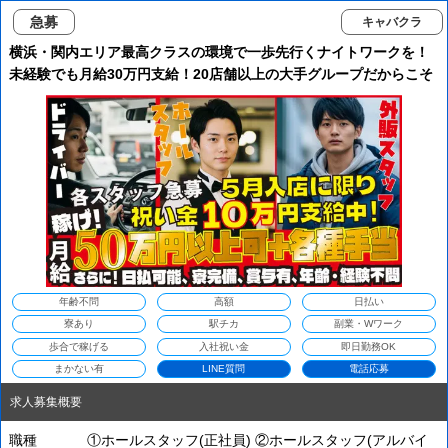
急募
キャバクラ
横浜・関内エリア最高クラスの環境で一歩先行くナイトワークを！
未経験でも月給30万円支給！20店舗以上の大手グループだからこそ
の安定感！ノルマ・ペナルティ一切なし！あなたの輝ける場所がこ
こにあります！
年齢不問
高額
日払い
寮あり
駅チカ
副業・Wワーク
歩合で稼げる
入社祝い金
即日勤務OK
まかない有
LINE質問
電話応募
求人募集概要
職種
①ホールスタッフ(正社員) ②ホールスタッフ(アルバイ