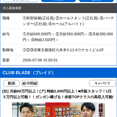
求人募集概要
職種
①幹部候補(正社員) ②ホールスタッフ(正社員) ③バーテ
ンダー(正社員) ④ホール(アルバイト)
給与
①月給600,000円～ ②月給350,000円～ ③月給300,000
円～ ④時給2,500円～
勤務地
①②③④東京都港区六本木3-11-6ウナカミビル2F
更新
2026-07-08 15:50:01
CLUB BLADE（ブレイド）
動画
給与明細
キャバクラ
[社] 月給60万円以上！[ア] 時給2,000円以上！■外販スタッフ！1日
３万円以上可能！！ガンガン稼げる！赤坂TOPクラスの高収入可能/
異業種からの転職大歓迎！！