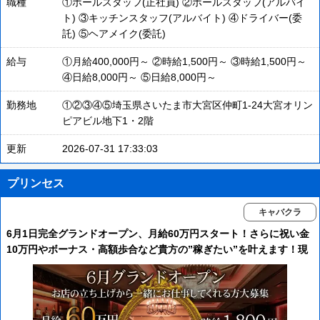
職種
①ホールスタッフ(正社員) ②ホールスタッフ(アルバイ
ト) ③キッチンスタッフ(アルバイト) ④ドライバー(委
託) ⑤ヘアメイク(委託)
給与
①月給400,000円～ ②時給1,500円～ ③時給1,500円～
④日給8,000円～ ⑤日給8,000円～
勤務地
①②③④⑤埼玉県さいたま市大宮区仲町1-24大宮オリン
ピアビル地下1・2階
更新
2026-07-31 17:33:03
プリンセス
キャバクラ
6月1日完全グランドオープン、月給60万円スタート！さらに祝い金
10万円やボーナス・高額歩合など貴方の”稼ぎたい”を叶えます！現
在英語が少しでも話せたら更に優遇で大募集中！【体入も大歓迎完
全日払い】