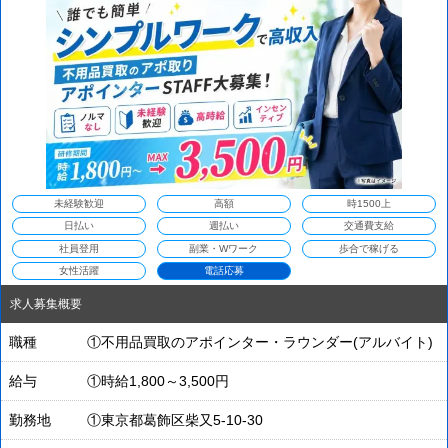
WEB面接対応
未経験歓迎
高額
時1500上
日払い
週払い
交通費支給
社員登用
副業・Wワーク
歩合で稼げる
女性活躍
電話応募
求人募集概要
職種
①不用品買取のアポインター・ラウンダー(アルバイト)
給与
①時給1,800～3,500円
勤務地
①東京都葛飾区柴又5-10-30