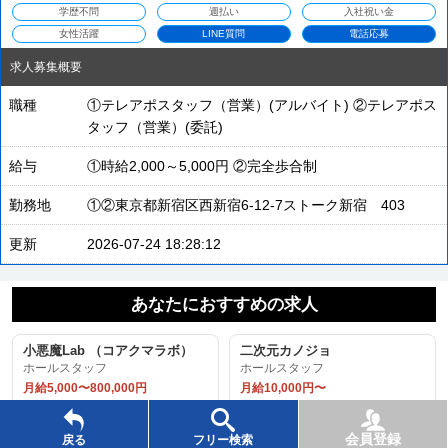
学歴不問
週払い
入社祝い金
女性活躍
LINE質問
電話応募
求人募集概要
職種
①テレアポスタッフ（営業）(アルバイト) ②テレアポス
タッフ（営業）(委託)
給与
①時給2,000～5,000円 ②完全歩合制
勤務地
①②東京都新宿区西新宿6-12-7ストーク新宿 403
更新
2026-07-24 18:28:12
あなたにおすすめの求人
小悪魔Lab （コアクマラボ）
二次元カノジョ
ホールスタッフ
ホールスタッフ
月給5,000〜800,000円
月給10,000円〜
プリンスグループ
株式会社帝建
会員登録
戻る
フリー検索