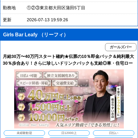
勤務地
①②③東京都大田区蒲田5丁目
更新
2026-07-13 19:59:26
Girls Bar Leafy （リーフィ）
ガールズバー
月給30万〜40万円スタート確約★伝票の10％即金バック＆純利最大
30％歩合あり！さらに珍しいドリンクバックも支給◎車・住宅ロー
ンの審査通過実績多数で将来も安心！未経験からのスピード出世も
応援します！
未経験歓迎
日12000上
日払い