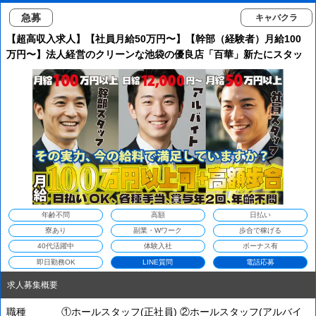
急募
キャバクラ
【超高収入求人】【社員月給50万円〜】【幹部（経験者）月給100
万円〜】法人経営のクリーンな池袋の優良店「百華」新たにスタッ
フを大募集！！スピード出世で高収入確実！！
年齢不問
高額
日払い
寮あり
副業・Wワーク
歩合で稼げる
40代活躍中
体験入社
ボーナス有
即日勤務OK
LINE質問
電話応募
求人募集概要
職種
①ホールスタッフ(正社員) ②ホールスタッフ(アルバイ