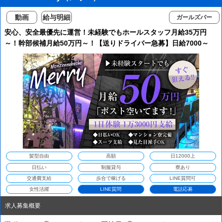
動画
給与明細
ガールズバー
安心、安全最優先に運営！未経験でもホールスタッフ月給35万円
～！幹部候補月給50万円～！【送りドライバー急募】日給7000～
10,000円！マンション寮完備！即入居可能！1日体験日給1万3000
円！
髪型自由
高額
日12000上
日払い
制服貸与
寮あり
交通費支給
歩合で稼げる
LINE質問可
女性活躍
LINE質問
電話応募
求人募集概要