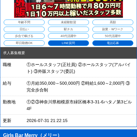
年齢不問
未経験歓迎
高額
日払い
駅チカ
副業・Wワーク
歩合で稼げる
40代活躍中
50代活躍中
即日勤務OK
LINE質問
電話応募
求人募集概要
職種
①ホールスタッフ(正社員) ②ホールスタッフ(アルバイ
ト) ③外販スタッフ(委託)
給与
①月給350,000～500,000円 ②時給1,600～2,000円 ③
完全歩合制
勤務地
①②③神奈川県相模原市緑区橋本3-31-6ハタノ第3ビル
4F
更新
2026-07-31 21:22:15
Girls Bar Merry（メリー）