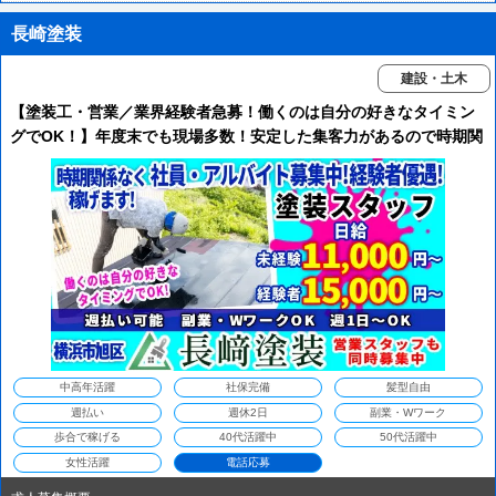
長崎塗装
建設・土木
【塗装工・営業／業界経験者急募！働くのは自分の好きなタイミン
グでOK！】年度末でも現場多数！安定した集客力があるので時期関
係なく安心して稼げます☆経験者は条件優遇します！未経験の方は
丁寧に指導します！
中高年活躍
社保完備
髪型自由
週払い
週休2日
副業・Wワーク
歩合で稼げる
40代活躍中
50代活躍中
女性活躍
電話応募