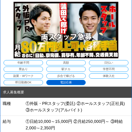
だ空いております♪
年齢不問
高額
日払い
寮あり
駅チカ
学歴不問
副業・Wワーク
歩合で稼げる
体験入社
即日勤務OK
電話応募
求人募集概要
職種
①外販・PRスタッフ(委託) ②ホールスタッフ(正社員)
③ホールスタッフ(アルバイト)
給与
①日給10,000～15,000円 ②月給250,000円～ ③時給
2,000～2,350円