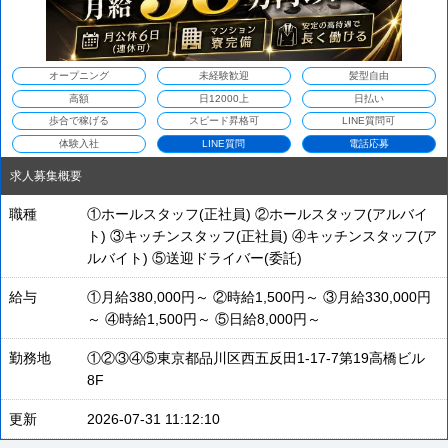
オープニング
未経験歓迎
髪型自由
高額
日12000上
日払い
歩合で稼げる
スピード昇格可
LINE質問可
体験入社
LINE質問
電話応募
求人募集概要
職種
①ホールスタッフ(正社員) ②ホールスタッフ(アルバイ
ト) ③キッチンスタッフ(正社員) ④キッチンスタッフ(ア
ルバイト) ⑤送迎ドライバー(委託)
給与
①月給380,000円～ ②時給1,500円～ ③月給330,000円
～ ④時給1,500円～ ⑤日給8,000円～
勤務地
①②③④⑤東京都品川区西五反田1-17-7第19高橋ビル
8F
更新
2026-07-31 11:12:10