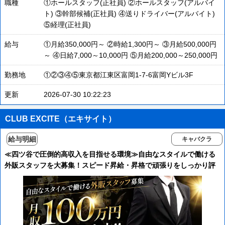
職種
①ホールスタッフ(正社員) ②ホールスタッフ(アルバイ
ト) ③幹部候補(正社員) ④送りドライバー(アルバイト)
⑤経理(正社員)
給与
①月給350,000円～ ②時給1,300円～ ③月給500,000円
～ ④日給7,000～10,000円 ⑤月給200,000～250,000円
勤務地
①②③④⑤東京都江東区富岡1-7-6富岡Yビル3F
更新
2026-07-30 10:22:23
CLUB EXCITE（エキサイト）
給与明細
キャバクラ
≪四ツ谷で圧倒的高収入を目指せる環境≫自由なスタイルで働ける
外販スタッフを大募集！スピード昇給・昇格で頑張りをしっかり評
価します★