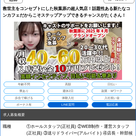
救世主をコンセプトにした秋葉原の超人気店！話題性ある新たなコ
ンカフェだからこそステップアップできるチャンスがたくさん！
年齢不問
高額
日払い
寮あり
週休2日
副業・Wワーク
歩合で稼げる
体験入社
入社祝い金
ボーナス有
LINE質問
電話応募
求人募集概要
職種
①ホールスタッフ(正社員) ②WEB制作・運営スタッフ
(正社員) ③送りドライバー(アルバイト) ④店長・幹部候