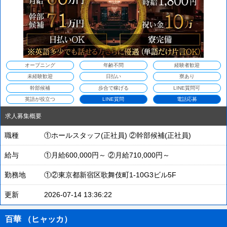
オープニング
年齢不問
経験者歓迎
未経験歓迎
日払い
寮あり
幹部候補
歩合で稼げる
LINE質問可
英語が役立つ
LINE質問
電話応募
求人募集概要
職種
①ホールスタッフ(正社員) ②幹部候補(正社員)
給与
①月給600,000円～ ②月給710,000円～
勤務地
①②東京都新宿区歌舞伎町1-10G3ビル5F
更新
2026-07-14 13:36:22
百華 （ヒャッカ）