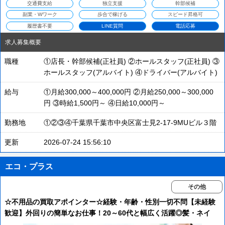
交通費支給
独立支援
幹部候補
副業・Wワーク
歩合で稼げる
スピード昇格可
履歴書不要
LINE質問
電話応募
求人募集概要
職種
①店長・幹部候補(正社員) ②ホールスタッフ(正社員) ③
ホールスタッフ(アルバイト) ④ドライバー(アルバイト)
給与
①月給300,000～400,000円 ②月給250,000～300,000
円 ③時給1,500円～ ④日給10,000円～
勤務地
①②③④千葉県千葉市中央区富士見2-17-9MUビル３階
更新
2026-07-24 15:56:10
エコ・プラス
その他
☆不用品の買取アポインター☆経験・年齢・性別一切不問【未経験
歓迎】外回りの簡単なお仕事！20～60代と幅広く活躍◎髪・ネイ
ル・ピアス自由！週2からOK！土日休み可！扶養控除内も大丈夫！