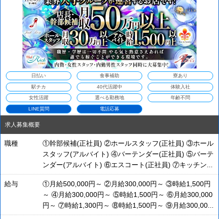
日払い
食事補助
寮あり
駅チカ
40代活躍中
体験入社
女性活躍
選べる勤務地
年齢不問
LINE質問
電話応募
求人募集概要
職種
①幹部候補(正社員) ②ホールスタッフ(正社員) ③ホール
スタッフ(アルバイト) ④バーテンダー(正社員) ⑤バーテ
ンダー(アルバイト) ⑥エスコート(正社員) ⑦キッチン...
給与
①月給500,000円～ ②月給300,000円～ ③時給1,500円
～ ④月給300,000円～ ⑤時給1,500円～ ⑥月給300,000
円～ ⑦時給1,300円～ ⑧時給1,500円～ ⑨月給300,00...