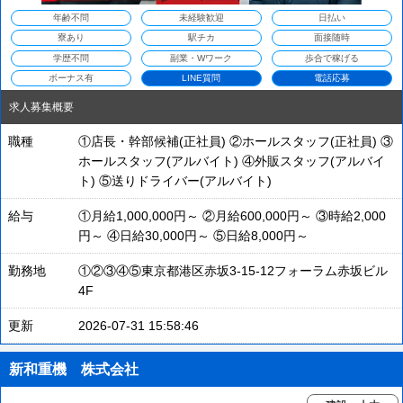
年齢不問
未経験歓迎
日払い
寮あり
駅チカ
面接随時
学歴不問
副業・Wワーク
歩合で稼げる
ボーナス有
LINE質問
電話応募
求人募集概要
職種
①店長・幹部候補(正社員) ②ホールスタッフ(正社員) ③
ホールスタッフ(アルバイト) ④外販スタッフ(アルバイ
ト) ⑤送りドライバー(アルバイト)
給与
①月給1,000,000円～ ②月給600,000円～ ③時給2,000
円～ ④日給30,000円～ ⑤日給8,000円～
勤務地
①②③④⑤東京都港区赤坂3-15-12フォーラム赤坂ビル
4F
更新
2026-07-31 15:58:46
新和重機 株式会社