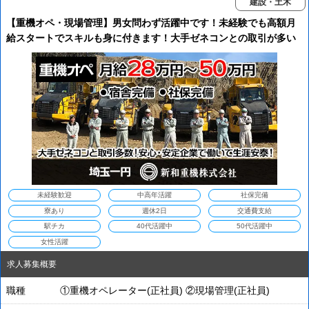
建設・土木
【重機オペ・現場管理】男女問わず活躍中です！未経験でも高額月
給スタートでスキルも身に付きます！大手ゼネコンとの取引が多い
ので、生涯安泰です！安心して働くことができます♪
未経験歓迎
中高年活躍
社保完備
寮あり
週休2日
交通費支給
駅チカ
40代活躍中
50代活躍中
女性活躍
求人募集概要
職種
①重機オペレーター(正社員) ②現場管理(正社員)