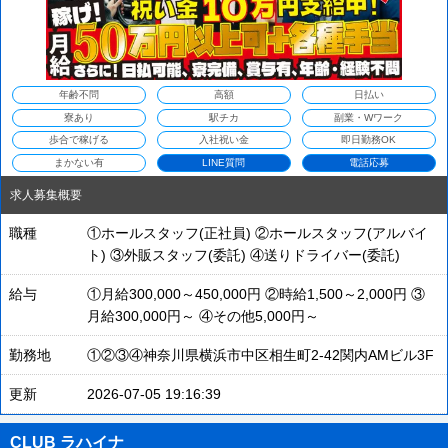
年齢不問
高額
日払い
寮あり
駅チカ
副業・Wワーク
歩合で稼げる
入社祝い金
即日勤務OK
まかない有
LINE質問
電話応募
求人募集概要
職種
①ホールスタッフ(正社員) ②ホールスタッフ(アルバイ
ト) ③外販スタッフ(委託) ④送りドライバー(委託)
給与
①月給300,000～450,000円 ②時給1,500～2,000円 ③
月給300,000円～ ④その他5,000円～
勤務地
①②③④神奈川県横浜市中区相生町2-42関内AMビル3F
更新
2026-07-05 19:16:39
CLUB ラハイナ