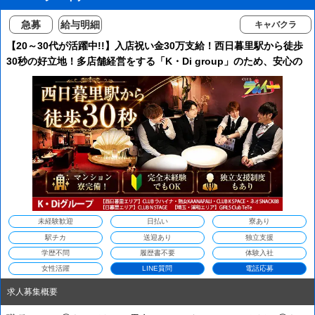
急募
給与明細
キャバクラ
【20～30代が活躍中!!】入店祝い金30万支給！西日暮里駅から徒歩
30秒の好立地！多店舗経営をする「K・Di group」のため、安心の
良環境◎ 即日入居可能のマンション寮完備／体験入社も大歓迎♪
未経験歓迎
日払い
寮あり
駅チカ
送迎あり
独立支援
学歴不問
履歴書不要
体験入社
女性活躍
LINE質問
電話応募
求人募集概要