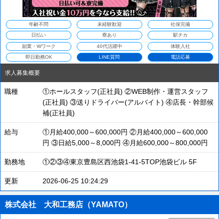
年齢不問
未経験歓迎
社保完備
日払い
寮あり
駅チカ
副業・Wワーク
40代活躍中
体験入社
即日勤務OK
LINE質問
電話応募
求人募集概要
職種
①ホールスタッフ(正社員) ②WEB制作・運営スタッフ
(正社員) ③送りドライバー(アルバイト) ④店長・幹部候
補(正社員)
給与
①月給400,000～600,000円 ②月給400,000～600,000
円 ③日給5,000～8,000円 ④月給600,000～800,000円
勤務地
①②③④東京豊島区西池袋1-41-5TOP池袋ビル 5F
更新
2026-06-25 10:24:29
株式会社 大和工務店（YAMATO）