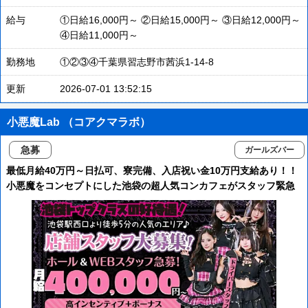
給与
①日給16,000円～ ②日給15,000円～ ③日給12,000円～
④日給11,000円～
勤務地
①②③④千葉県習志野市茜浜1-14-8
更新
2026-07-01 13:52:15
小悪魔Lab （コアクマラボ）
急募
ガールズバー
最低月給40万円～日払可、寮完備、入店祝い金10万円支給あり！！
小悪魔をコンセプトにした池袋の超人気コンカフェがスタッフ緊急
大募集！