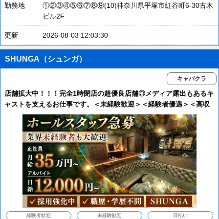
勤務地
①②③④⑤⑥⑦⑧⑨(10)神奈川県平塚市紅谷町6-30古木
ビル2F
更新
2026-08-03 12:03:30
SHUNGA（シュンガ）
キャバクラ
店舗拡大中！！！完全1時閉店の超優良店舗◎メディア露出もあるキ
ャストを支えるお仕事です。＜未経験歓迎＞＜経験者優遇＞＜高収
入＞＜アルバイトも歓迎＞＜女性黒服も活躍中＞
経験者歓迎
未経験歓迎
日払い