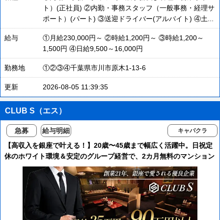
ト）(正社員) ②内勤・事務スタッフ（一般事務・経理サ
ポート）(パート) ③送迎ドライバー(アルバイト) ④土...
給与
①月給230,000円～ ②時給1,200円～ ③時給1,200～
1,500円 ④日給9,500～16,000円
勤務地
①②③④千葉県市川市原木1-13-6​
更新
2026-08-05 11:39:35
CLUB S（エス）
急募
給与明細
キャバクラ
【高収入を銀座で叶える！】20歳〜45歳まで幅広く活躍中。日祝定
休のホワイト環境＆安定のグループ経営で、2カ月無料のマンション
寮・独立支援制度も完備♪あなたのキャリアを全力バックアップしま
す!!