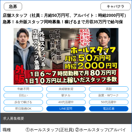
急募
キャバクラ
店舗スタッフ（社員：月給50万円可、アルバイト：時給2000円可）
急募！＆外販スタッフ同時募集！稼げるまで月収35万円で給与保
証！橋本近郊でお仕事を探している方必見！未経験の方でもしっか
りと稼げます！
年齢不問
未経験歓迎
高額
日払い
駅チカ
副業・Wワーク
歩合で稼げる
40代活躍中
50代活躍中
即日勤務OK
LINE質問
電話応募
求人募集概要
職種
①ホールスタッフ(正社員) ②ホールスタッフ(アルバイ