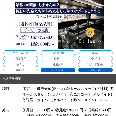
オープニング
未経験歓迎
日払い
制服貸与
寮あり
週休2日
駅チカ
送迎あり
スピード昇格可
体験入社
LINE質問
電話応募
求人募集概要
職種
①店長・幹部候補(正社員) ②ホールスタッフ(正社員) ③
ホールスタッフ(アルバイト) ④エスコート(アルバイト)
⑤送迎ドライバー(アルバイト) ⑥ヘアメイク(アルバ...
給与
①月給550,000円～ ②月給370,000円～ ③時給1,500円
～ ④時給2,000円～ ⑤日給7,000円～ ⑥時給7,000円～