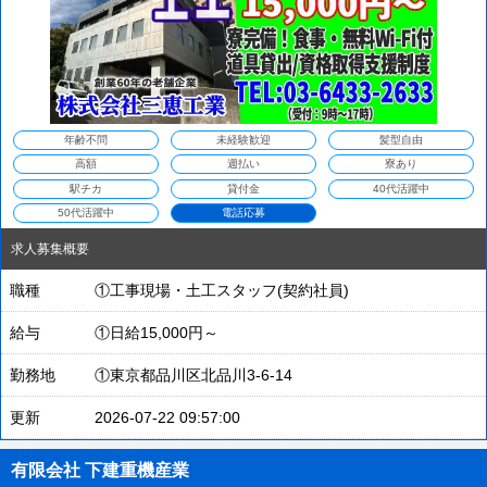
年齢不問
未経験歓迎
髪型自由
高額
週払い
寮あり
駅チカ
貸付金
40代活躍中
50代活躍中
電話応募
求人募集概要
職種
①工事現場・土工スタッフ(契約社員)
給与
①日給15,000円～
勤務地
①東京都品川区北品川3-6-14
更新
2026-07-22 09:57:00
有限会社 下建重機産業