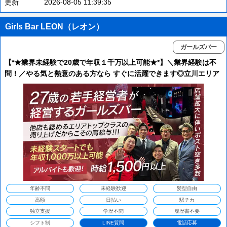
更新
2026-08-05 11:39:35
Girls Bar LEON（レオン）
ガールズバー
【*★業界未経験で20歳で年収１千万以上可能★*】＼業界経験は不
問！／やる気と熱意のある方なら すぐに活躍できます◎立川エリア
でトップクラスの売り上げ◯*売れるノウハウがあるから給料も高い
♪
年齢不問
未経験歓迎
髪型自由
高額
日払い
駅チカ
独立支援
学歴不問
履歴書不要
シフト制
LINE質問
電話応募