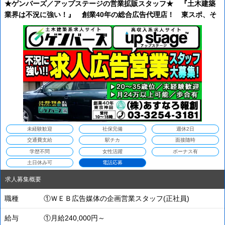
★ゲンバーズ／アップステージの営業拡販スタッフ★ 『土木建築
業界は不況に強い！』 創業40年の総合広告代理店！ 東スポ、そ
の他求人広告媒体多数取り扱いあり。 営業スタッフ大募集
未経験歓迎
社保完備
週休2日
交通費支給
駅チカ
面接随時
学歴不問
女性活躍
ボーナス有
土日休み可
電話応募
求人募集概要
職種
①ＷＥＢ広告媒体の企画営業スタッフ(正社員)
給与
①月給240,000円～