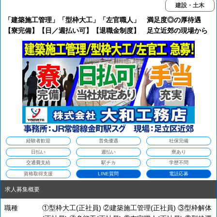
建設・土木
「建築施工管理」「型枠大工」「左官職人」 満足度◎の厚待遇
【寮完備】【日／週払い可】【退職金制度】 足立近郊の現場から
楽々直行直帰！
経験者歓迎
普免優遇
社保完備
日払い
週払い
寮あり
交通費支給
駅チカ
学歴不問
資格取得支援
LINE質問
電話応募
求人募集概要
職種
①型枠大工(正社員) ②建築施工管理(正社員) ③型枠解体