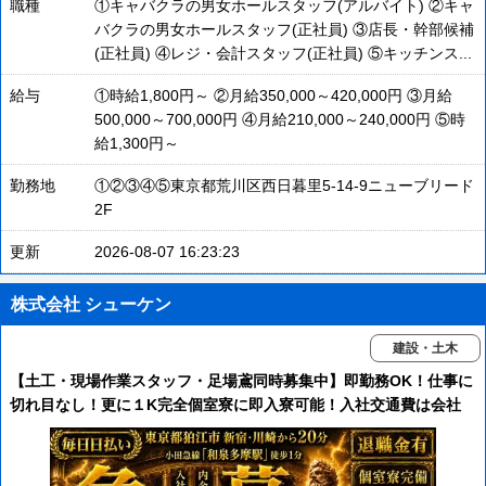
職種
①キャバクラの男女ホールスタッフ(アルバイト) ②キャ
バクラの男女ホールスタッフ(正社員) ③店長・幹部候補
(正社員) ④レジ・会計スタッフ(正社員) ⑤キッチンス...
給与
①時給1,800円～ ②月給350,000～420,000円 ③月給
500,000～700,000円 ④月給210,000～240,000円 ⑤時
給1,300円～
勤務地
①②③④⑤東京都荒川区西日暮里5-14-9ニューブリード
2F
更新
2026-08-07 16:23:23
株式会社 シューケン
建設・土木
【土工・現場作業スタッフ・足場鳶同時募集中】即勤務OK！仕事に
切れ目なし！更に１K完全個室寮に即入寮可能！入社交通費は会社
負担！更に日払・週払もOK！【現場増加につき期間限定で入社祝い
金３万円支給！】