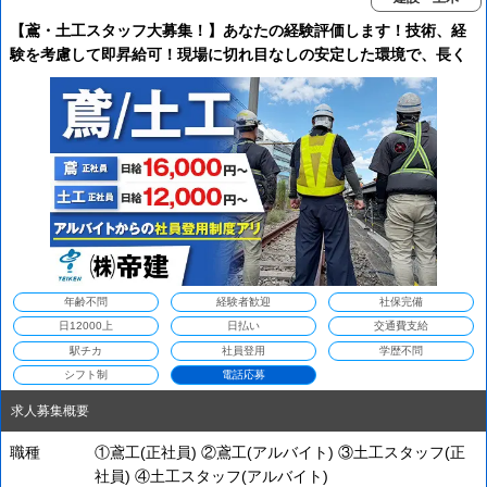
【鳶・土工スタッフ大募集！】あなたの経験評価します！技術、経
験を考慮して即昇給可！現場に切れ目なしの安定した環境で、長く
腰を据えて働きませんか？
年齢不問
経験者歓迎
社保完備
日12000上
日払い
交通費支給
駅チカ
社員登用
学歴不問
シフト制
電話応募
求人募集概要
職種
①鳶工(正社員) ②鳶工(アルバイト) ③土工スタッフ(正
社員) ④土工スタッフ(アルバイト)