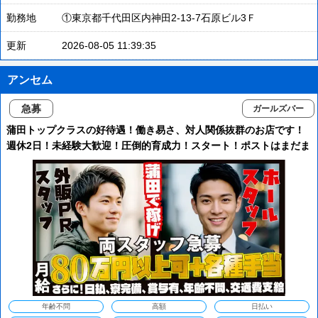
勤務地
①東京都千代田区内神田2-13-7石原ビル3Ｆ
更新
2026-08-05 11:39:35
アンセム
急募
ガールズバー
蒲田トップクラスの好待遇！働き易さ、対人関係抜群のお店です！
週休2日！未経験大歓迎！圧倒的育成力！スタート！ポストはまだま
だ空いております♪
年齢不問
高額
日払い