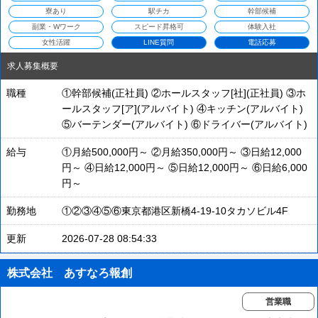
寮あり
駅チカ
幹部候補
副業・Wワーク
スピード昇格可
体験入社
女性活躍
LINE質問
電話応募
求人募集概要
職種
①幹部候補(正社員) ②ホールスタッフ[社](正社員) ③ホ
ールスタッフ[ア](アルバイト) ④キッチン(アルバイト)
⑤バーテンダー(アルバイト) ⑥ドライバー(アルバイト)
給与
①月給500,000円～ ②月給350,000円～ ③日給12,000
円～ ④日給12,000円～ ⑤日給12,000円～ ⑥日給6,000
円～
勤務地
①②③④⑤⑥東京都港区新橋4-19-10タカソビル4F
更新
2026-07-28 08:54:33
株式会社 あすなろ報創
営業職