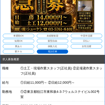
車通勤OK
未経験歓迎
中高年活躍
短期OK
髪型自由
日払い
寮あり
体験入社
女性活躍
駅チカ
電話応募
求人募集概要
職種
①土工・現場作業スタッフ(正社員) ②足場鳶作業スタッ
フ(正社員)
給与
①日給11,000円～ ②日給12,000円～
勤務地
①②東京都狛江市東和泉4-3-7ウェルステイビル302号
室