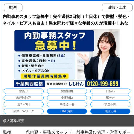
動画
建設・土木
内勤事務スタッフ急募中！完全週休2日制（土日休）で髪型・髪色・
ネイル・ピアスも自由！男女問わず様々な年齢の方が活躍中！あな
たらしく働ける環境がここにあります♪【食事無料+家具家電付個室
寮】【体入OK】
寮あり
髪型自由
日払い
未経験歓迎
食事補助
駅チカ
週2～3日
車持込不要
学歴不問
副業・Wワーク
LINE質問
電話応募
求人募集概要
職種
①内勤・事務スタッフ（一般事務及び管理・営業サポー