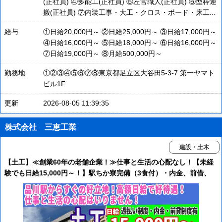
(正社員) ④多能工(正社員) ⑤左官職人(正社員) ⑥型枠運
搬(正社員) ⑦内装工事・大工・クロス・ボード・床工...
給与
①日給20,000円～ ②日給25,000円～ ③日給17,000円～
④日給16,000円～ ⑤日給18,000円～ ⑥日給16,000円～
⑦日給19,000円～ ⑧月給500,000円～
勤務地
①②③④⑤⑥⑦⑧東京都足立区大谷田5-3-7 第一ヤマト
ビル1F
更新
2026-08-05 11:39:35
株式会社 三恵工業
建設・土木
【土工】≪創業60年の老舗企業！≫仕事と生活の心配なし！【未経
験でも日給15,000円～！】駅ちか寮完備（3食付）・内金、前借、
週払あり！随時面接可能！ 面接交通費もご相談ください！