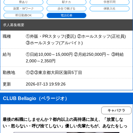
寮あり
駅チカ
学歴不問
副業・Wワーク
歩合で稼げる
体験入社
即日勤務OK
電話応募
求人募集概要
職種
①外販・PRスタッフ(委託) ②ホールスタッフ(正社員)
③ホールスタッフ(アルバイト)
給与
①日給10,000～15,000円 ②月給250,000円～ ③時給
2,000～2,350円
勤務地
①②③東京都大田区蒲田5丁目
更新
2026-07-13 19:59:26
CLUB Bellagio（ベラージオ）
キャバクラ
最後の転職にしませんか？都内以上の高待遇に加え、「放置しな
い・怒らない・呼び捨てしない」優しい先輩たちが、あなたをしっ
かりサポートします！！