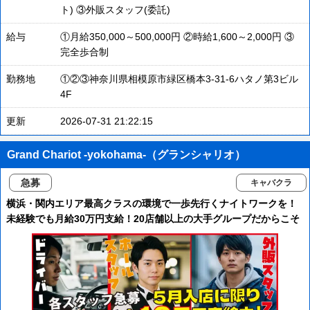
ト) ③外販スタッフ(委託)
給与
①月給350,000～500,000円 ②時給1,600～2,000円 ③
完全歩合制
勤務地
①②③神奈川県相模原市緑区橋本3-31-6ハタノ第3ビル
4F
更新
2026-07-31 21:22:15
Grand Chariot -yokohama-（グランシャリオ）
急募
キャバクラ
横浜・関内エリア最高クラスの環境で一歩先行くナイトワークを！
未経験でも月給30万円支給！20店舗以上の大手グループだからこそ
の安定感！ノルマ・ペナルティ一切なし！あなたの輝ける場所がこ
こにあります！