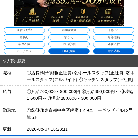
経験者歓迎
未経験歓迎
日払い
寮あり
駅チカ
幹部候補
学歴不問
LINE質問可
体験入社
ボーナス有
LINE質問
電話応募
求人募集概要
職種
①店長幹部候補(正社員) ②ホールスタッフ(正社員) ③ホ
ールスタッフ(アルバイト) ④キッチンスタッフ(正社員)
給与
①月給700,000～900,000円 ②月給350,000円～ ③時給
1,500円～ ④月給250,000～300,000円
勤務地
①②③④東京都中央区銀座8-2-9ニューギンザビル12号
館 2F
更新
2026-08-07 16:23:11