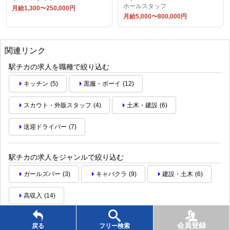
ホールスタッフ
月給1,300〜250,000円
月給5,000〜800,000円
関連リンク
駅チカの求人を職種で絞り込む
キッチン
(5)
黒服・ボーイ
(12)
スカウト・外販スタッフ
(4)
土木・建設
(6)
送迎ドライバー
(7)
駅チカの求人をジャンルで絞り込む
ガールズバー
(3)
キャバクラ
(9)
建設・土木
(6)
高収入
(14)
会員登録
戻る
フリー検索