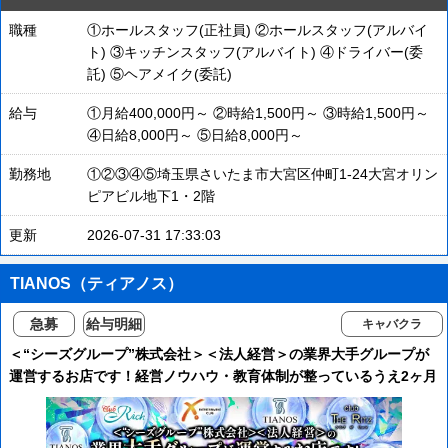
職種
①ホールスタッフ(正社員) ②ホールスタッフ(アルバイ
ト) ③キッチンスタッフ(アルバイト) ④ドライバー(委
託) ⑤ヘアメイク(委託)
給与
①月給400,000円～ ②時給1,500円～ ③時給1,500円～
④日給8,000円～ ⑤日給8,000円～
勤務地
①②③④⑤埼玉県さいたま市大宮区仲町1-24大宮オリン
ピアビル地下1・2階
更新
2026-07-31 17:33:03
TIANOS（ティアノス）
急募
給与明細
キャバクラ
＜“シーズグループ”株式会社＞＜法人経営＞の業界大手グループが
運営するお店です！経営ノウハウ・教育体制が整っているうえ2ヶ月
の研修期間を設けており初心者さんも経験者さんも安心して始めら
れます♪