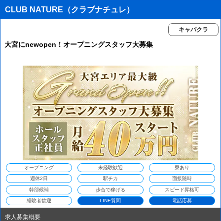
CLUB NATURE（クラブナチュレ）
キャバクラ
大宮にnewopen！オープニングスタッフ大募集
オープニング
未経験歓迎
寮あり
週休2日
駅チカ
面接随時
幹部候補
歩合で稼げる
スピード昇格可
経験者歓迎
LINE質問
電話応募
求人募集概要