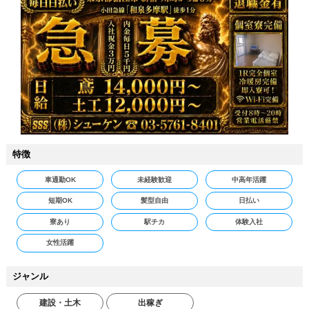
特徴
車通勤OK
未経験歓迎
中高年活躍
短期OK
髪型自由
日払い
寮あり
駅チカ
体験入社
女性活躍
ジャンル
建設・土木
出稼ぎ