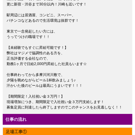
更に新宿・渋谷まで30分以内！川崎も近いです！
駅周辺には居酒屋、コンビニ、スーパー、
パチンコなどあるので生活環境は抜群です！
東京で一念発起したい方には、
うってつけの職場です！！
【未経験でもすぐに昇給可能です！】
弊社はマジメで協調性のある方を、
正当評価する会社なので、
勤務1ヶ月で日給2,000円昇給した社員もいます☆
仕事終わってから多摩川河川敷で、
夕陽を眺めながらビール1杯飲みましょう♪
汗かいた後のビールは最高にうまいです！！！
【期間限定！入社祝い金３万円！】
現場増加につき、期間限定で入社祝い金３万円支給します！
募集定員に到達したら終了しますのでこのチャンスをお見逃しなく！！
仕事の流れ
足場工事①