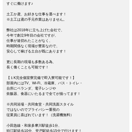
すぐに働けます♪
土工か鳶、お好きな仕事を選べます！
※土工は鳶の手元作業はありません。
弊社は2018年に立ち上げた会社で、
今年で創立9年目の会社ですが、
仕事が途切れたことがなく、
時期関係なく現場が豊富なので、
安心して稼げる土台が既にあります！
更に長期の現場も多数ある為、
長く働くことも可能です！
【１K完全個室寮完備で即入寮可能です！】
部屋内にはTV、Wi-Fi、冷蔵庫、バス・トイレ・
台所にベランダ、電子レンジや
​炊飯器、食器にいたるまで全てが揃ってます！
※共同浴場・共同食堂・共同洗面スタイル
ではないので​プライバシー重視の
従業員に喜ばれています！（洗濯機無料）
小田急線・和泉多摩川駅徒歩1分、
狛江駅徒歩10分、登戸駅徒歩15分で行けます！