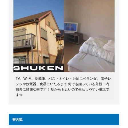
TV、Wi-Fi、冷蔵庫、バス・トイレ・台所にベランダ、 電子レ
ンジや炊飯器、食器にいたるまで 何でも揃っている外観・内
観共に綺麗な寮です！ 駅からも近いので生活しやすい環境で
す☆
寮内観