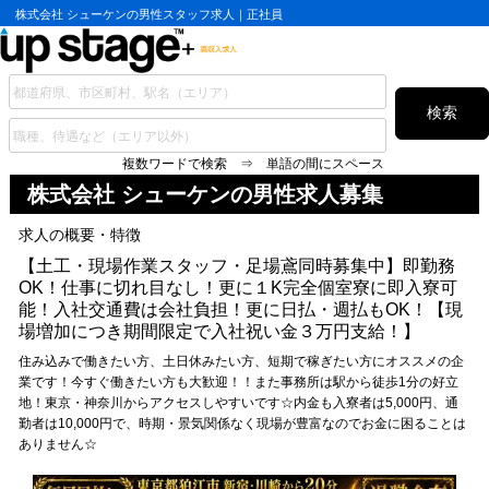
株式会社 シューケンの男性スタッフ求人｜正社員
検索
複数ワードで検索 ⇒ 単語の間にスペース
株式会社 シューケンの
男性求人募集
求人の概要・特徴
【土工・現場作業スタッフ・足場鳶同時募集中】即勤務
OK！仕事に切れ目なし！更に１K完全個室寮に即入寮可
能！入社交通費は会社負担！更に日払・週払もOK！【現
場増加につき期間限定で入社祝い金３万円支給！】
住み込みで働きたい方、土日休みたい方、短期で稼ぎたい方にオススメの企
業です！今すぐ働きたい方も大歓迎！！また事務所は駅から徒歩1分の好立
地！東京・神奈川からアクセスしやすいです☆内金も入寮者は5,000円​、通
勤者は10,000円で、時期・景気関係なく現場が豊富なのでお金に困ることは
ありません☆