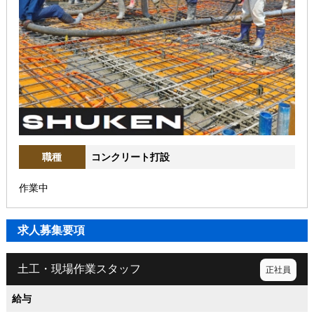
職種
コンクリート打設
作業中
求人募集要項
土工・現場作業スタッフ
正社員
給与