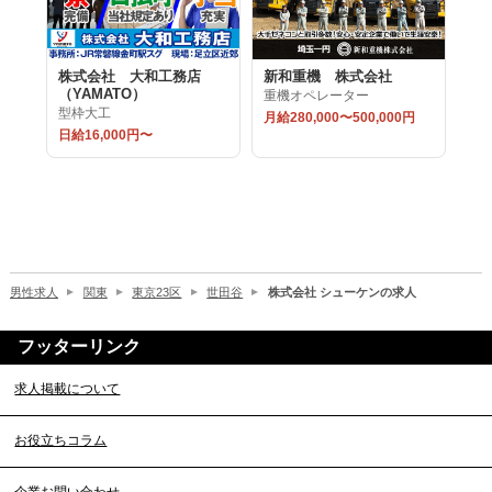
株式会社 大和工務店
新和重機 株式会社
（YAMATO）
重機オペレーター
型枠大工
月給280,000〜500,000円
日給16,000円〜
男性求人
関東
東京23区
世田谷
株式会社 シューケンの求人
フッターリンク
求人掲載について
お役立ちコラム