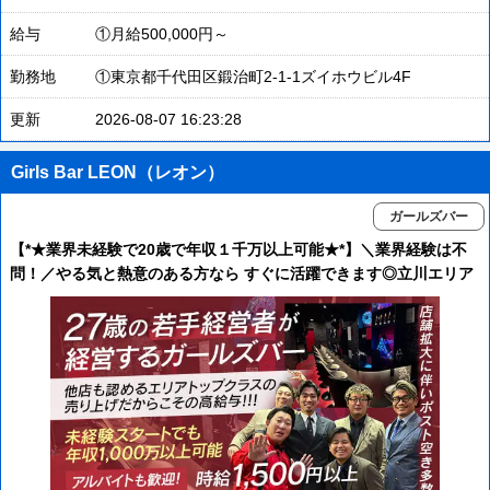
給与
①月給500,000円～
勤務地
①東京都千代田区鍛治町2-1-1ズイホウビル4F
更新
2026-08-07 16:23:28
Girls Bar LEON（レオン）
ガールズバー
【*★業界未経験で20歳で年収１千万以上可能★*】＼業界経験は不
問！／やる気と熱意のある方なら すぐに活躍できます◎立川エリア
でトップクラスの売り上げ◯*売れるノウハウがあるから給料も高い
♪