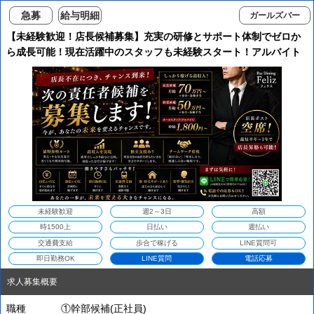
急募
給与明細
ガールズバー
【未経験歓迎！店長候補募集】充実の研修とサポート体制でゼロか
ら成長可能！現在活躍中のスタッフも未経験スタート！アルバイト
時給1800円以上＆全額日払いOK！幹部・店長候補は月給70万～
120も！
未経験歓迎
週2～3日
高額
時1500上
日払い
週払い
交通費支給
歩合で稼げる
LINE質問可
即日勤務OK
LINE質問
電話応募
求人募集概要
職種
①幹部候補(正社員)