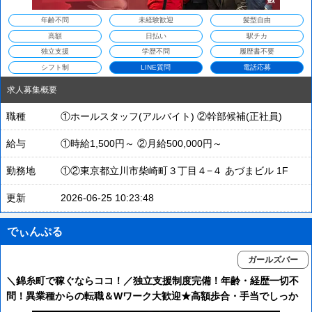
年齢不問
未経験歓迎
髪型自由
高額
日払い
駅チカ
独立支援
学歴不問
履歴書不要
シフト制
LINE質問
電話応募
求人募集概要
職種
①ホールスタッフ(アルバイト) ②幹部候補(正社員)
給与
①時給1,500円～ ②月給500,000円～
勤務地
①②東京都立川市柴崎町３丁目４−４ あづまビル 1F
更新
2026-06-25 10:23:48
でぃんぷる
ガールズバー
＼錦糸町で稼ぐならココ！／独立支援制度完備！年齢・経歴一切不
問！異業種からの転職＆Wワーク大歓迎★高額歩合・手当でしっか
り稼げる環境です！随時昇格・昇給あり◎あなたの挑戦を応援しま