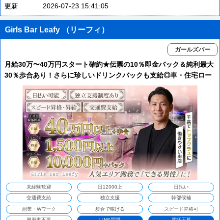
更新
2026-07-23 15:41:05
Girls Bar Leafy （リーフィ）
ガールズバー
月給30万〜40万円スタート確約★伝票の10％即金バック＆純利最大
30％歩合あり！さらに珍しいドリンクバックも支給◎車・住宅ロー
ンの審査通過実績多数で将来も安心！未経験からのスピード出世も
応援します！
未経験歓迎
日12000上
日払い
交通費支給
独立支援
幹部候補
副業・Wワーク
歩合で稼げる
スピード昇格可
履歴書不要
LINE質問
電話応募