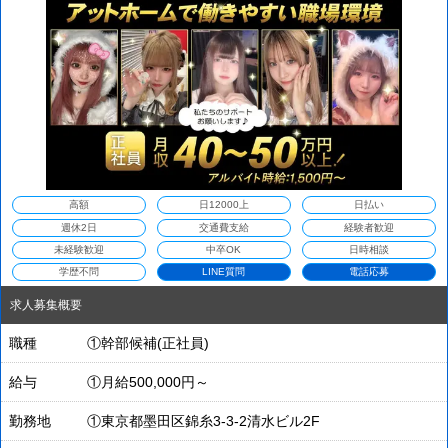
す！
高額
日12000上
日払い
週休2日
交通費支給
経験者歓迎
未経験歓迎
中卒OK
日時相談
学歴不問
LINE質問
電話応募
求人募集概要
職種
①幹部候補(正社員)
給与
①月給500,000円～
勤務地
①東京都墨田区錦糸3-3-2清水ビル2F